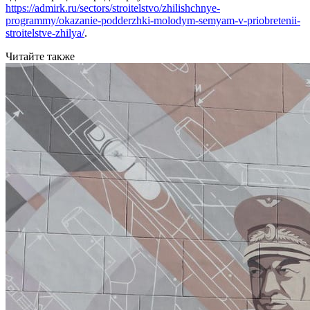
https://admirk.ru/sectors/stroitelstvo/zhilishchnye-
programmy/okazanie-podderzhki-molodym-semyam-v-priobretenii-
stroitelstve-zhilya/
.
Читайте также