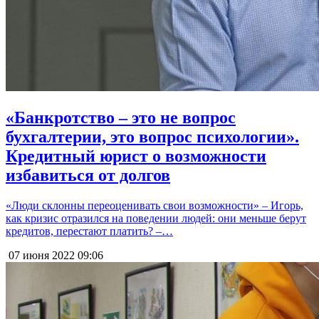
«Банкротство – это не вопрос
бухгалтерии, это вопрос психологии».
Кредитный юрист о возможности
избавиться от долгов
«Люди склонны переоценивать свои возможности» – Игорь,
как кризис отразился на поведении людей: они меньше берут
кредитов, перестают платить? –…
07 июня 2022
09:06