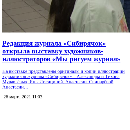
Редакция журнала «Сибирячок»
открыла выставку художников-
иллюстраторов «Мы рисуем журнал»
На выставке представлены оригиналы и копии иллюстраций
художников журнала «Сибирячок» – Александра и Тихона
Муравьёвых, Яны Лисициной, Анастасии Свинарёвой,
Анастасии…
26 марта 2021
11:03