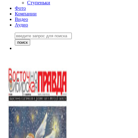
Ступеньки
Фото
Компании
Видео
Аудио
Восточно-Сибирская
правда №27243
06 ноября