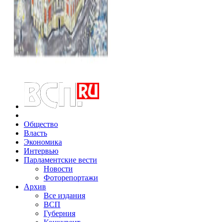
Общество
Власть
Экономика
Интервью
Парламентские вести
Новости
Фоторепортажи
Архив
Все издания
ВСП
Губерния