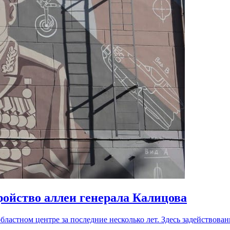
ройство аллеи генерала Калицова
ластном центре за последние несколько лет. Здесь задействов