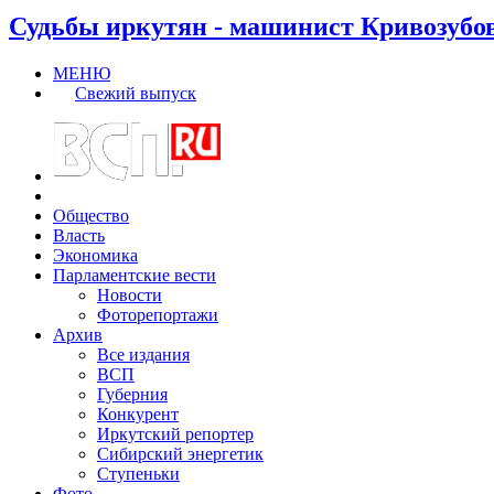
Судьбы иркутян - машинист Кривозубо
МЕНЮ
Свежий выпуск
Общество
Власть
Экономика
Парламентские вести
Новости
Фоторепортажи
Архив
Все издания
ВСП
Губерния
Конкурент
Иркутский репортер
Сибирский энергетик
Ступеньки
Фото