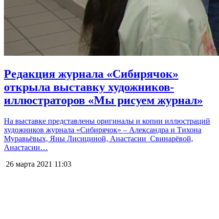
Редакция журнала «Сибирячок»
открыла выставку художников-
иллюстраторов «Мы рисуем журнал»
На выставке представлены оригиналы и копии иллюстраций
художников журнала «Сибирячок» – Александра и Тихона
Муравьёвых, Яны Лисициной, Анастасии Свинарёвой,
Анастасии…
26 марта 2021
11:03