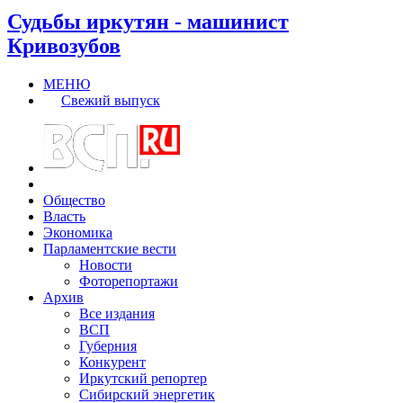
Судьбы иркутян - машинист
Кривозубов
МЕНЮ
Свежий выпуск
Общество
Власть
Экономика
Парламентские вести
Новости
Фоторепортажи
Архив
Все издания
ВСП
Губерния
Конкурент
Иркутский репортер
Сибирский энергетик