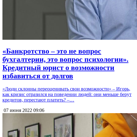
«Банкротство – это не вопрос
бухгалтерии, это вопрос психологии».
Кредитный юрист о возможности
избавиться от долгов
«Люди склонны переоценивать свои возможности» – Игорь,
как кризис отразился на поведении людей: они меньше берут
кредитов, перестают платить? –…
07 июня 2022
09:06