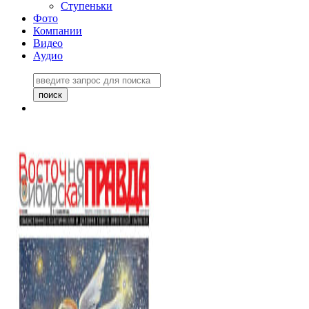
Ступеньки
Фото
Компании
Видео
Аудио
Восточно-Сибирская
правда №27243
06 ноября