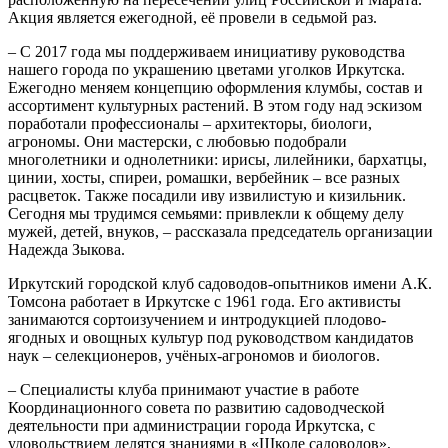
Акция является ежегодной, её провели в седьмой раз.
– С 2017 года мы поддерживаем инициативу руководства
нашего города по украшению цветами уголков Иркутска.
Ежегодно меняем концепцию оформления клумбы, состав и
ассортимент культурных растений. В этом году над эскизом
поработали профессионалы – архитекторы, биологи,
агрономы. Они мастерски, с любовью подобрали
многолетники и однолетники: ирисы, лилейники, бархатцы,
цинии, хосты, спиреи, ромашки, вербейник – все разных
расцветок. Также посадили иву извилистую и кизильник.
Сегодня мы трудимся семьями: привлекли к общему делу
мужей, детей, внуков, – рассказала председатель организации
Надежда Зыкова.
Иркутский городской клуб садоводов-опытников имени А.К.
Томсона работает в Иркутске с 1961 года. Его активисты
занимаются сортоизучением и интродукцией плодово-
ягодных и овощных культур под руководством кандидатов
наук – селекционеров, учёных-агрономов и биологов.
– Специалисты клуба принимают участие в работе
Координационного совета по развитию садоводческой
деятельности при администрации города Иркутска, с
удовольствием делятся знаниями в «Школе садоводов»,