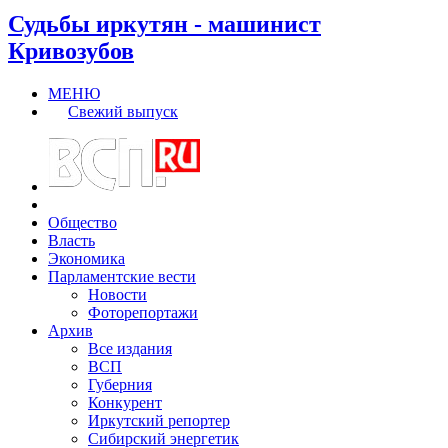
Судьбы иркутян - машинист
Кривозубов
МЕНЮ
Свежий выпуск
Общество
Власть
Экономика
Парламентские вести
Новости
Фоторепортажи
Архив
Все издания
ВСП
Губерния
Конкурент
Иркутский репортер
Сибирский энергетик