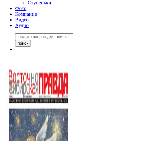
Ступеньки
Фото
Компании
Видео
Аудио
Восточно-Сибирская
правда №27243
06 ноября