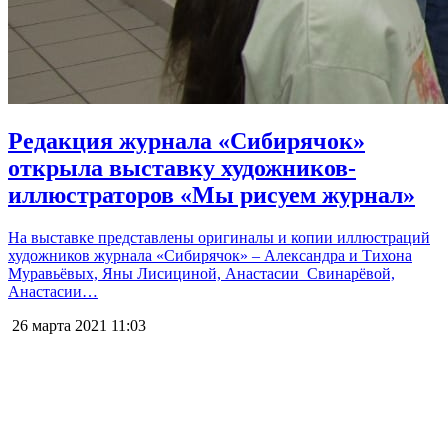
Редакция журнала «Сибирячок»
открыла выставку художников-
иллюстраторов «Мы рисуем журнал»
На выставке представлены оригиналы и копии иллюстраций
художников журнала «Сибирячок» – Александра и Тихона
Муравьёвых, Яны Лисициной, Анастасии Свинарёвой,
Анастасии…
26 марта 2021
11:03