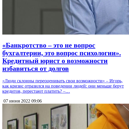
«Банкротство – это не вопрос
бухгалтерии, это вопрос психологии».
Кредитный юрист о возможности
избавиться от долгов
«Люди склонны переоценивать свои возможности» – Игорь,
как кризис отразился на поведении людей: они меньше берут
кредитов, перестают платить? –…
07 июня 2022
09:06