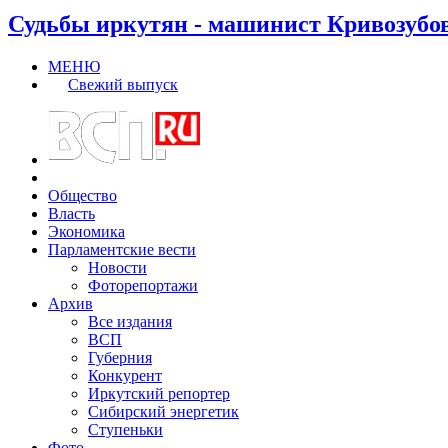
Судьбы иркутян - машинист Кривозубо
МЕНЮ
Свежий выпуск
Общество
Власть
Экономика
Парламентские вести
Новости
Фоторепортажи
Архив
Все издания
ВСП
Губерния
Конкурент
Иркутский репортер
Сибирский энергетик
Ступеньки
Фото