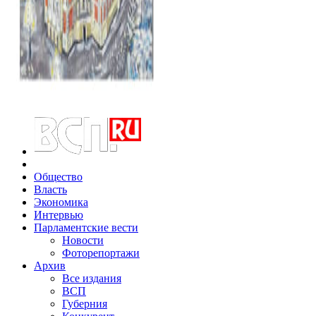
Общество
Власть
Экономика
Интервью
Парламентские вести
Новости
Фоторепортажи
Архив
Все издания
ВСП
Губерния