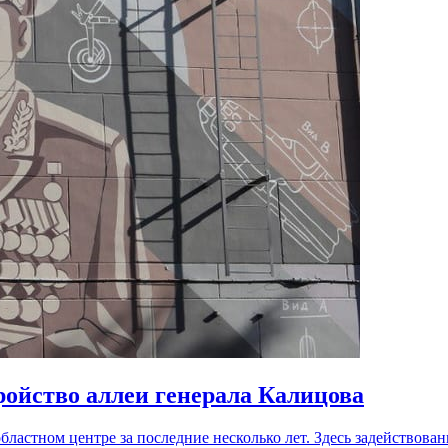
ройство аллеи генерала Калицова
ластном центре за последние несколько лет. Здесь задействов