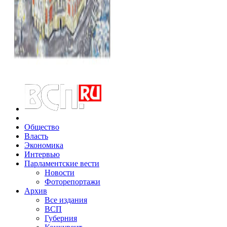
Общество
Власть
Экономика
Интервью
Парламентские вести
Новости
Фоторепортажи
Архив
Все издания
ВСП
Губерния