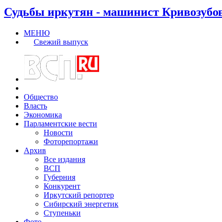
Судьбы иркутян - машинист Кривозубо
МЕНЮ
Свежий выпуск
Общество
Власть
Экономика
Парламентские вести
Новости
Фоторепортажи
Архив
Все издания
ВСП
Губерния
Конкурент
Иркутский репортер
Сибирский энергетик
Ступеньки
Фото