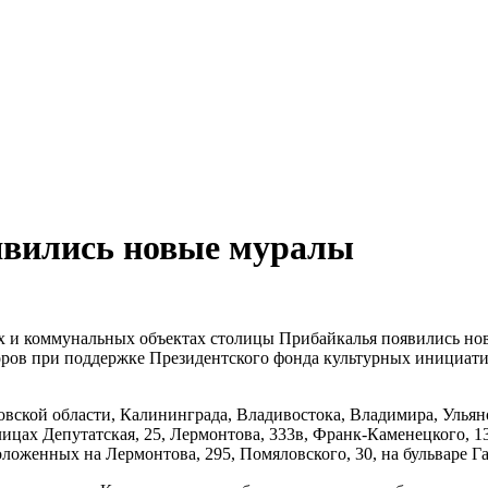
оявились новые муралы
ых и коммунальных объектах столицы Прибайкалья появились но
ров при поддержке Президентского фонда культурных инициати
вской области, Калининграда, Владивостока, Владимира, Ульяно
лицах Депутатская, 25, Лермонтова, 333в, Франк-Каменецкого, 1
оженных на Лермонтова, 295, Помяловского, 30, на бульваре Гаг