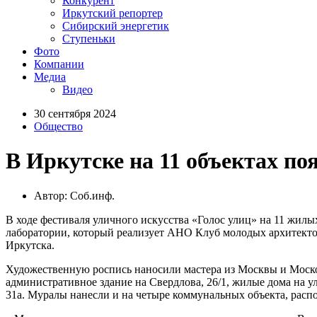
Конкурент
Иркутский репортер
Сибирский энергетик
Ступеньки
Фото
Компании
Медиа
Видео
30 сентября 2024
Общество
В Иркутске на 11 объектах п
Автор: Соб.инф.
В ходе фестиваля уличного искусства «Голос улиц» на 11 жил
лаборатории, который реализует АНО Клуб молодых архитекто
Иркутска.
Художественную роспись наносили мастера из Москвы и Моско
административное здание на Свердлова, 26/1, жилые дома на у
31а. Муралы нанесли и на четыре коммунальных объекта, распол