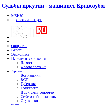
Судьбы иркутян - машинист Кривозубо
МЕНЮ
Свежий выпуск
Общество
Власть
Экономика
Парламентские вести
Новости
Фоторепортажи
Архив
Все издания
ВСП
Губерния
Конкурент
Иркутский репортер
Сибирский энергетик
Ступеньки
Фото