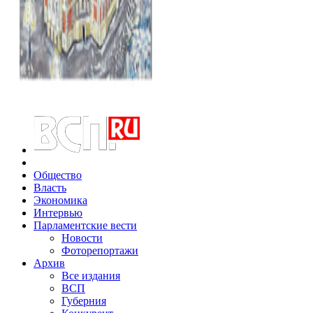
Общество
Власть
Экономика
Интервью
Парламентские вести
Новости
Фоторепортажи
Архив
Все издания
ВСП
Губерния