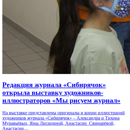
Редакция журнала «Сибирячок»
открыла выставку художников-
иллюстраторов «Мы рисуем журнал»
На выставке представлены оригиналы и копии иллюстраций
художников журнала «Сибирячок» – Александра и Тихона
Муравьёвых, Яны Лисициной, Анастасии Свинарёвой,
Анастасии…