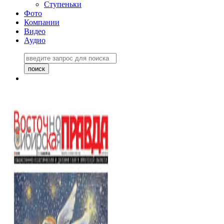
Ступеньки
Фото
Компании
Видео
Аудио
Восточно-Сибирская
правда №27243
06 ноября