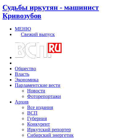
Судьбы иркутян - машинист
Кривозубов
МЕНЮ
Свежий выпуск
Общество
Власть
Экономика
Парламентские вести
Новости
Фоторепортажи
Архив
Все издания
ВСП
Губерния
Конкурент
Иркутский репортер
Сибирский энергетик