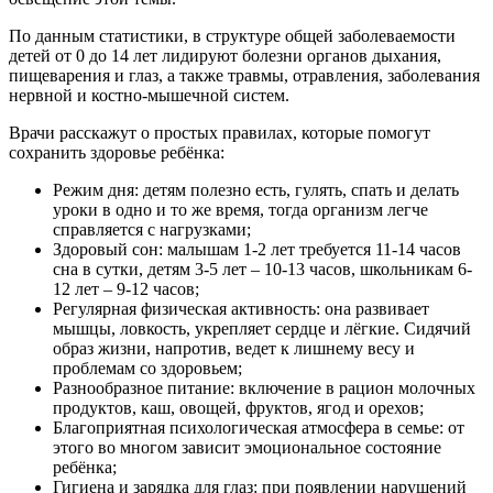
По данным статистики, в структуре общей заболеваемости
детей от 0 до 14 лет лидируют болезни органов дыхания,
пищеварения и глаз, а также травмы, отравления, заболевания
нервной и костно-мышечной систем.
Врачи расскажут о простых правилах, которые помогут
сохранить здоровье ребёнка:
Режим дня: детям полезно есть, гулять, спать и делать
уроки в одно и то же время, тогда организм легче
справляется с нагрузками;
Здоровый сон: малышам 1-2 лет требуется 11-14 часов
сна в сутки, детям 3-5 лет – 10-13 часов, школьникам 6-
12 лет – 9-12 часов;
Регулярная физическая активность: она развивает
мышцы, ловкость, укрепляет сердце и лёгкие. Сидячий
образ жизни, напротив, ведет к лишнему весу и
проблемам со здоровьем;
Разнообразное питание: включение в рацион молочных
продуктов, каш, овощей, фруктов, ягод и орехов;
Благоприятная психологическая атмосфера в семье: от
этого во многом зависит эмоциональное состояние
ребёнка;
Гигиена и зарядка для глаз: при появлении нарушений