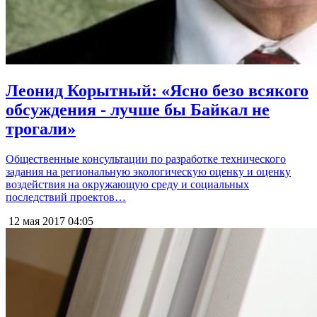
Леонид Корытный: «Ясно безо всякого
обсуждения - лучше бы Байкал не
трогали»
Общественные консультации по разработке технического
задания на региональную экологическую оценку и оценку
воздействия на окружающую среду и социальных
последствий проектов…
12 мая 2017
04:05