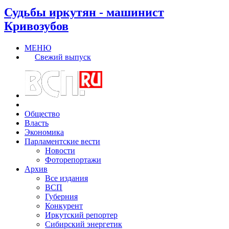
Судьбы иркутян - машинист
Кривозубов
МЕНЮ
Свежий выпуск
Общество
Власть
Экономика
Парламентские вести
Новости
Фоторепортажи
Архив
Все издания
ВСП
Губерния
Конкурент
Иркутский репортер
Сибирский энергетик