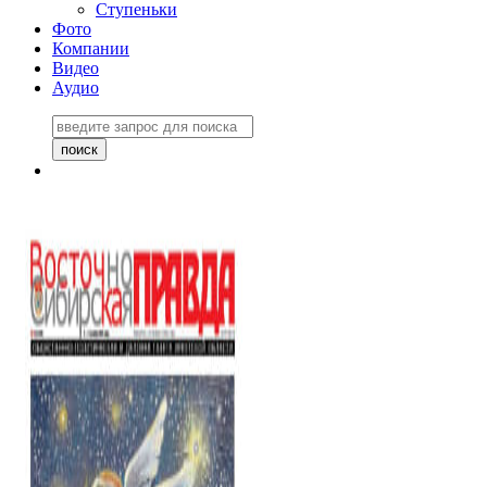
Ступеньки
Фото
Компании
Видео
Аудио
Восточно-Сибирская
правда №27243
06 ноября