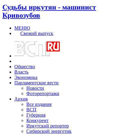
Судьбы иркутян - машинист
Кривозубов
МЕНЮ
Свежий выпуск
Общество
Власть
Экономика
Парламентские вести
Новости
Фоторепортажи
Архив
Все издания
ВСП
Губерния
Конкурент
Иркутский репортер
Сибирский энергетик