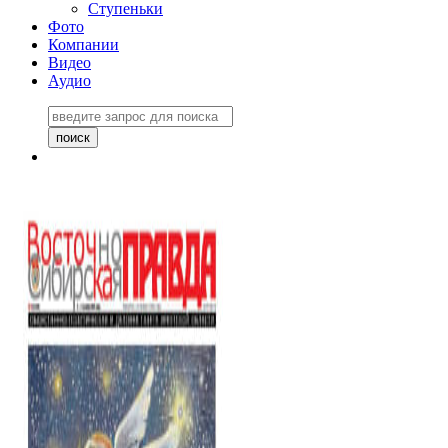
Ступеньки
Фото
Компании
Видео
Аудио
Восточно-Сибирская
правда №27243
06 ноября