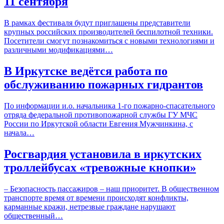
11 сентября
В рамках фестиваля будут приглашены представители
крупных российских производителей беспилотной техники.
Посетители смогут познакомиться с новыми технологиями и
различными модификациями…
В Иркутске ведётся работа по
обслуживанию пожарных гидрантов
По информации и.о. начальника 1-го пожарно-спасательного
отряда федеральной противопожарной службы ГУ МЧС
России по Иркутской области Евгения Мужчинкина, с
начала…
Росгвардия установила в иркутских
троллейбусах «тревожные кнопки»
– Безопасность пассажиров – наш приоритет. В общественном
транспорте время от времени происходят конфликты,
карманные кражи, нетрезвые граждане нарушают
общественный…