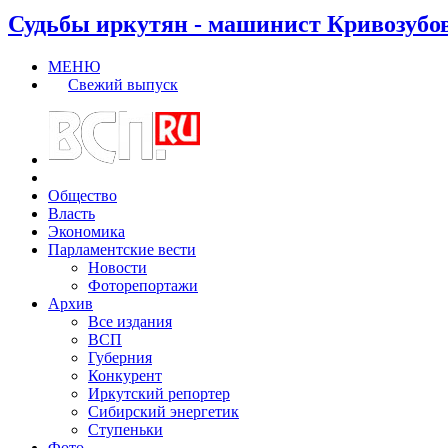
Судьбы иркутян - машинист Кривозубо
МЕНЮ
Свежий выпуск
Общество
Власть
Экономика
Парламентские вести
Новости
Фоторепортажи
Архив
Все издания
ВСП
Губерния
Конкурент
Иркутский репортер
Сибирский энергетик
Ступеньки
Фото