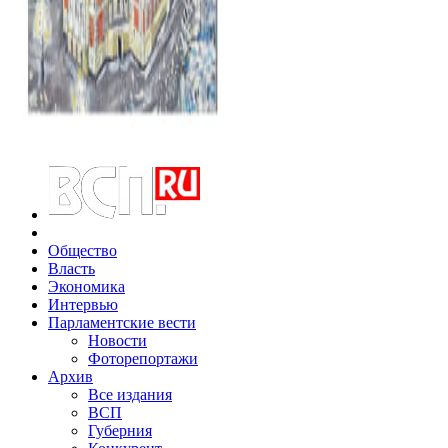
Общество
Власть
Экономика
Интервью
Парламентские вести
Новости
Фоторепортажи
Архив
Все издания
ВСП
Губерния