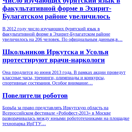
Число изучающих бурятский язык в
факультативной форме в Эхирит-
Булагатском районе увеличилось
В 2012 году число изучающих бурятский язык в
факультативной форме в Эхирит-Булагатском районе
увеличилось на 206 человек. По официальным данным,в…
Школьников Иркутска и Усолья
протестируют врачи-наркологи
Она продлится до июня 2013 года. В рамках акции проведут
классные часы, тренинги, олимпиады и конкурсы,
спортивные состязания. Особое внимание…
Повелители роботов
Борьба за право представлять Иркутскую область на
Всероссийском фестивале «Робофест-2013» в Москве
разворачивалась между юными робототехниками на площадке
технопарка ИрГТУ…