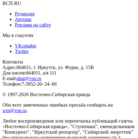
ВСП.RU
Редакция
Авторы
Реклама на сайте
Мы в соцсетях
VKontakte
Twitter
Контакты
Адрес:
664011, г. Иркутск, ул. Фурье, д. 15В
Для писем:
664011, а/я 111
E-mail:
abat@vsp.ru
Телефон:
7-3952-20–34–66
© 1997-2026 Восточно-Сибирская правда
Обо всех замеченных ошибках просьба сообщать на
wm@vsp.ru
.
Любое воспроизведение или перепечатка публикаций газеты
«Восточно-Сибирская правда», "Ступеньки", еженедельников
"Конкурент", "Иркутский репортер", "Сибирский энергетик"
без специального разрешения редакций запрещены (п.3