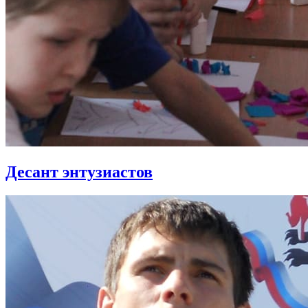
Десант энтузиастов