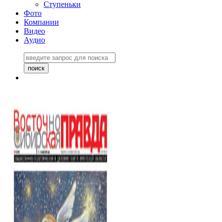
Ступеньки
Фото
Компании
Видео
Аудио
Восточно-Сибирская
правда №27243
06 ноября