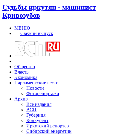
Судьбы иркутян - машинист
Кривозубов
МЕНЮ
Свежий выпуск
Общество
Власть
Экономика
Парламентские вести
Новости
Фоторепортажи
Архив
Все издания
ВСП
Губерния
Конкурент
Иркутский репортер
Сибирский энергетик