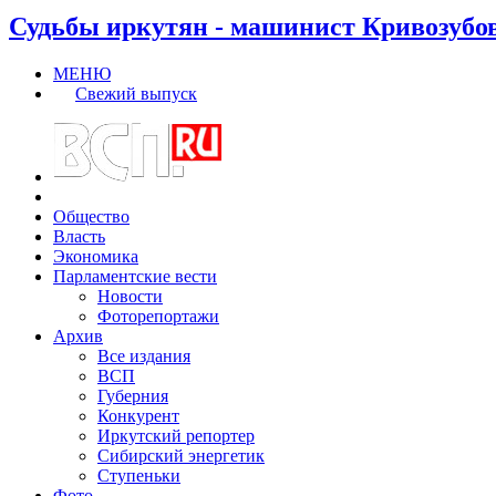
Судьбы иркутян - машинист Кривозубо
МЕНЮ
Свежий выпуск
Общество
Власть
Экономика
Парламентские вести
Новости
Фоторепортажи
Архив
Все издания
ВСП
Губерния
Конкурент
Иркутский репортер
Сибирский энергетик
Ступеньки
Фото