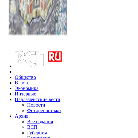
Общество
Власть
Экономика
Интервью
Парламентские вести
Новости
Фоторепортажи
Архив
Все издания
ВСП
Губерния