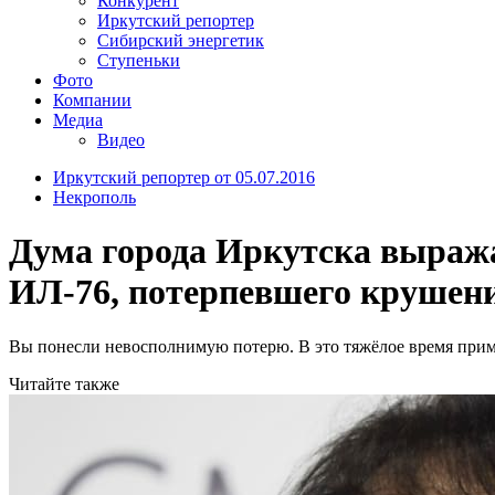
Конкурент
Иркутский репортер
Сибирский энергетик
Ступеньки
Фото
Компании
Медиа
Видео
Иркутский репортер от 05.07.2016
Некрополь
Дума города Иркутска выража
ИЛ-76, потерпевшего крушени
Вы понесли невосполнимую потерю. В это тяжёлое время прим
Читайте также