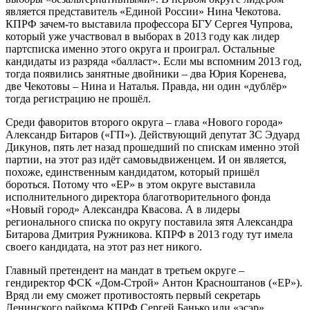
является представитель «Единой России» Нина Чекотова.
КПРФ зачем-то выставила профессора БГУ Сергея Чупрова,
который уже участвовал в выборах в 2013 году как лидер
партсписка именно этого округа и проиграл. Остальные
кандидаты из разряда «балласт». Если мы вспомним 2013 год,
тогда появились занятные двойники – два Юрия Коренева,
две Чекотовы – Нина и Наталья. Правда, ни один «дублёр»
тогда регистрацию не прошёл.
Среди фаворитов второго округа – глава «Нового города»
Александр Битаров («ГП»). Действующий депутат ЗС Эдуард
Дикунов, пять лет назад прошедший по спискам именно этой
партии, на этот раз идёт самовыдвиженцем. И он является,
похоже, единственным кандидатом, который пришёл
бороться. Потому что «ЕР» в этом округе выставила
исполнительного директора благотворительного фонда
«Новый город» Александра Квасова. А в лидеры
регионального списка по округу поставила зятя Александра
Битарова Дмитрия Ружникова. КПРФ в 2013 году тут имела
своего кандидата, на этот раз нет никого.
Главный претендент на мандат в третьем округе –
гендиректор ФСК «Дом-Строй» Антон Красноштанов («ЕР»).
Вряд ли ему сможет противостоять первый секретарь
Ленинского райкома КПРФ Сергей Банько или «эсэр»,