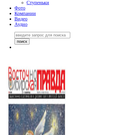
Ступеньки
Фото
Компании
Видео
Аудио
Восточно-Сибирская
правда №27243
06 ноября