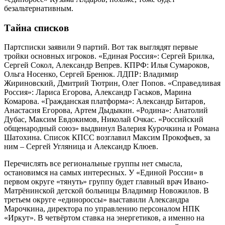
безальтернативным.
Тайна списков
Партсписки заявили 9 партий. Вот так выглядят первые
тройки основных игроков. «Единая Россия»: Сергей Брилка,
Сергей Сокол, Александр Вепрев. КПРФ: Илья Сумароков,
Ольга Носенко, Сергей Бренюк. ЛДПР: Владимир
Жириновский, Дмитрий Тютрин, Олег Попов. «Справедливая
Россия»: Лариса Егорова, Александр Гаськов, Марина
Комарова. «Гражданская платформа»: Александр Битаров,
Анастасия Егорова, Артем Дыдыкин. «Родина»: Анатолий
Дубас, Максим Евдокимов, Николай Очкас. «Российский
общенародный союз» выдвинул Валерия Курочкина и Романа
Шатохина. Список КПСС возглавил Максим Прокофьев, за
ним – Сергей Угляница и Александр Клюев.
Перечислять все региональные группы нет смысла,
остановимся на самых интересных. У «Единой России» в
первом округе «тянуть» группу будет главный врач Ивано-
Матрёнинской детской больницы Владимир Новожилов. В
третьем округе «единороссы» выставили Александра
Марочкина, директора по управлению персоналом НПК
«Иркут». В четвёртом ставка на энергетиков, а именно на