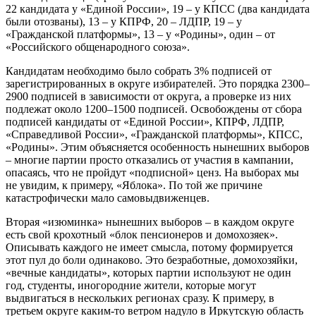
22 кандидата у «Единой России», 19 – у КПСС (два кандидата
были отозваны), 13 – у КПРФ, 20 – ЛДПР, 19 – у
«Гражданской платформы», 13 – у «Родины», один – от
«Российского общенародного союза».
Кандидатам необходимо было собрать 3% подписей от
зарегистрированных в округе избирателей. Это порядка 2300–
2900 подписей в зависимости от округа, а проверке из них
подлежат около 1200–1500 подписей. Освобождены от сбора
подписей кандидаты от «Единой России», КПРФ, ЛДПР,
«Справедливой России», «Гражданской платформы», КПСС,
«Родины». Этим объясняется особенность нынешних выборов
– многие партии просто отказались от участия в кампании,
опасаясь, что не пройдут «подписной» ценз. На выборах мы
не увидим, к примеру, «Яблока». По той же причине
катастрофически мало самовыдвиженцев.
Вторая «изюминка» нынешних выборов – в каждом округе
есть свой крохотный «блок пенсионеров и домохозяек».
Описывать каждого не имеет смысла, потому формируется
этот пул до боли одинаково. Это безработные, домохозяйки,
«вечные кандидаты», которых партии используют не один
год, студенты, иногородние жители, которые могут
выдвигаться в нескольких регионах сразу. К примеру, в
третьем округе каким-то ветром надуло в Иркутскую область