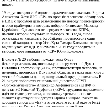
от «ЕР» Наталье Дикусаровой. КПРФ и здесь не выставила
никого.
19 округ потерял ещё одного парламентского аксакала Бориса
Алексеева. Хотя ИРО «ЕР» по просьбе Алексеева обращалось
в ЦИК с просьбой дать разъяснение по поводу правомерности
итогов праймериз, в которых победил бизнесмен Магомед
Курбайлов. Однако это не вернуло Алексеева. КПРФ,
имевшая второй результат на выборах 2013 года, снова
отказалась от кандидата. Курбайлову противостоит один
сильный кандидат – мэр Усть-Кута Тамара Климина, которая
выдвинулась от ЛДПР, и сумела в 2015 году победить на
выборах мэра кандидата от «ЕР» Юрия Кононова.
В округе № 20 выборы, похоже, тоже будут
безальтернативными, поскольку спикеру местной Думы
Виталию Перетолчину («ЕР») противостоят три человека, не
имеющих прописки в Иркутской области, а также врач-хирург
местной больницы да индивидуальный предприниматель. В
21 округе поборются генеральный директор ОГУП
«Облкоммунэнерго» Александр Анфиногенов (КПРФ) и
депутат ЗС Николай Труфанов («ЕР»). Труфанов параллельно
идёт во главе регсписка, а поскольку третьей в списке
значится действующий депутат Ирина Синцова, расчёт на
хорошие голоса для «ЕР» в этом округе есть. В округе № 22
«единоросс» Кузьма Алдаров, похоже, тоже будет