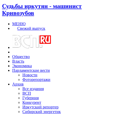
Судьбы иркутян - машинист
Кривозубов
МЕНЮ
Свежий выпуск
Общество
Власть
Экономика
Парламентские вести
Новости
Фоторепортажи
Архив
Все издания
ВСП
Губерния
Конкурент
Иркутский репортер
Сибирский энергетик