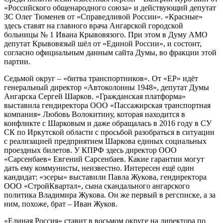
«Российского общенародного союза» и действующий депутат
ЗС Олег Тюменев от «Справедливой России». «Красные»
здесь ставят на главного врача Ангарской городской
больницы № 1 Ивана Крывовязого. При этом в Думу АМО
депутат Крывовязый шёл от «Единой России», и состоит,
согласно официальным данным сайта Думы, во фракции этой
партии.
Седьмой округ – «битва транспортников». От «ЕР» идёт
генеральный директор «Автоколонны 1948», депутат Думы
Ангарска Сергей Шарков. «Гражданская платформа»
выставила гендиректора ООО «Пассажирская транспортная
компания» Любовь Волокитину, которая находится в
конфликте с Шарковым и даже обращалась в 2016 году в СУ
СК по Иркутской области с просьбой разобраться в ситуации
с реализацией предприятием Шаркова единых социальных
проездных билетов. У КПРФ здесь директор ООО
«Сарсенбаев» Евгений Сарсенбаев. Какие гарантии могут
дать ему коммунисты, неизвестно. Интересен ещё один
кандидат: «эсеры» выставили Павла Жукова, гендиректора
ООО «СтройКвартал», сына скандального ангарского
политика Владимира Жукова. Он же первый в регсписке, а за
ним, похоже, брат – Иван Жуков.
«Единая Россия» ставит в восьмом округе на директора по