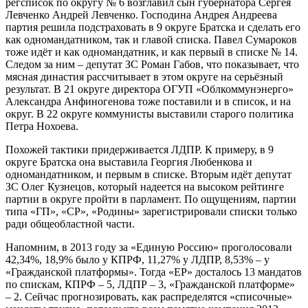
регсписок по округу № 6 возглавил сын губернатора Сергея
Левченко Андрей Левченко. Господина Андрея Андреева
партия решила подстраховать в 9 округе Братска и сделать его
как одномандатником, так и главой списка. Павел Сумароков
тоже идёт и как одномандатник, и как первый в списке № 14.
Следом за ним – депутат ЗС Роман Габов, что показывает, что
мясная династия рассчитывает в этом округе на серьёзный
результат. В 21 округе директора ОГУП «Облкоммунэнерго»
Александра Анфиногенова тоже поставили и в список, и на
округ. В 22 округе коммунисты выставили старого политика
Петра Нохоева.
Похожей тактики придерживается ЛДПР. К примеру, в 9
округе Братска она выставила Георгия Любенкова и
одномандатником, и первым в списке. Вторым идёт депутат
ЗС Олег Кузнецов, который надеется на высоком рейтинге
партии в округе пройти в парламент. По ощущениям, партии
типа «ГП», «СР», «Родины» зарегистрировали списки только
ради общеобластной части.
Напомним, в 2013 году за «Единую Россию» проголосовали
42,34%, 18,9% было у КПРФ, 11,27% у ЛДПР, 8,53% – у
«Гражданской платформы». Тогда «ЕР» досталось 13 мандатов
по спискам, КПРФ – 5, ЛДПР – 3, «Гражданской платформе»
– 2. Сейчас прогнозировать, как распределятся «списочные»