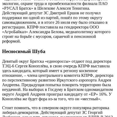
экологии, охране труда и промбезопасности филиала ПАО
«РУСАЛ Братск» в Шелехове Алексея Тенигина.
Действующий депутат ЗС Дмитрий Ершов не получил
поддержки ни одной из партий, пошёл по этому округу
самовыдвижением, и в итоге 26 июля ему было отказано в
регистрации. КПРФ поставила на гендиректора ООО
«АгроБайкал» Александра Белова, медиаполитику которого
строят на борьбе с мусором, саранчой и пенсионной
реформой.
Несносимый Шуба
Девятый округ Братска «единороссы» отдают под директора
ТЭЦ-6 Сергея Коноплёва, в свою очередь КПРФ выставила
здесь кандидата, который имеет к региону косвенное
отношение, – члена центрального комитета КПРФ, директора
по перспективному развитию Иркутского аэропорта Андрея
Андреева. Предыдущая попытка покорить территорию была
неудачной. На выборах в Госдуму в Братском одномандатном
округе Андрей Андреев проиграл кандидату от «ЕР» 16%. У
Коноплёва же будет фора из-за того, что он «местный».
Стоит помнить, что в северном округе популярна риторика
либерал-демократов. Действующий депутат ЗС Георгий