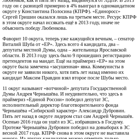
Любенков, как и пять лет назад, выдвинулся от ЛДПР. В 2013
году он с разницей примерно в 4% выиграл в одномандатном
округе у Константина Полосина (КПРФ). «Единоросс»
Сергей Гришин оказался лишь на третьем месте. Ресурс КПРФ
в этом округе начал иссякать ещё в 2013 году, иначе не
объяснить победу Любенкова.
Фаворит 10 округа, теперь уже кажущийся вечным, – сенатор
Виталий Шуба от «ЕР». Здесь всего 4 кандидата, два –
депутаты местной Думы, одна – жительница Ярославской
области. В 2013 году здесь было 9 прошедших регистрацию
претендентов на мандат. Ещё на праймериз «ЕР» на этом
округе была замечена «засушенная» явка. Коммунисты в
округе не заявили никого, хотя пять лет назад именно их
кандидат Максим Правдин взял второе после Шубы место.
11 округ называют «вотчиной» депутата Государственной
Думы Андрея Чернышёва. И неудивительно, что здесь в
праймериз «Единой России» победил депутат ЗС,
исполнительный директор благотворительного фонда
Чернышёва «Сибирский характер» Александр Дубровин.
Пять лет назад в округе лидером стал сам Андрей Чернышёв.
Осенью 2016 года он ушёл из ЗС, избравшись в Госдуму.
Протеже Чернышёва Дубровин победил на довыборах в ЗС
весной 2017 года. КПРФ снова в этом округе не выставила
никого. Из других кандидатов можно отметить только