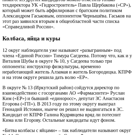
техдиректора УК «Гидростроитель» Павла Щербакова («СР»),
который может быть аффилирован с братским политиком
Александром Гаськовым, оппонентом Чернышёва. Гаськов на
этот раз заявился вторым в общеобластной части списка
«Справедливой России».
Колбаса, яйца и куры
12 округ наблюдатели уже называют «разыгранным» под
члена «Единой России» Тимура Сагдеева. Потому что, как и у
Виталия Шубы в округе № 10, у Сагдеева только три
оппонента: инструктор физкультуры, временно
неработающий житель Алзамая и житель Богородицка. КПРФ
и на этом округе решила дать волю «ЕР».
В округе № 13 (Иркутский район) сойдутся директор по
взаимодействию с госорганами АО «Фармасинтез» Руслан
Ким («ЕР») и бывший «единоросс», депутат ЗС Анастасия
Егорова («ГП»). В 2013 году по этому округу выиграл
Геннадий Истомин, нынче он решил не выдвигаться в ЗС.
Кандидат от КПРФ Галина Кудрявцева вряд ли потеснит
Кима или Егорову. Остальные кандидаты идут фоном.
«Битва колбасы с яйцами» – так наблюдатели называют округ