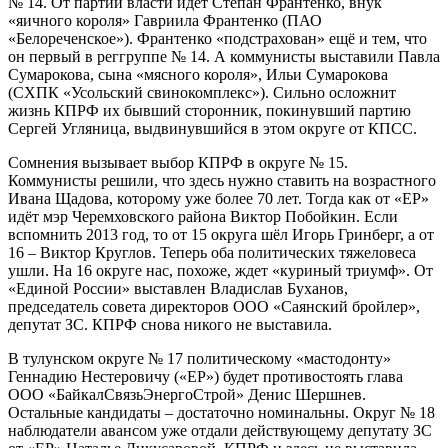
№ 14. От партии власти идёт Степан Франтенко, внук
«яичного короля» Гавриила Франтенко (ПАО
«Белореченское»). Франтенко «подстрахован» ещё и тем, что
он первый в реггруппе № 14. А коммунисты выставили Павла
Сумарокова, сына «мясного короля», Ильи Сумарокова
(СХПК «Усольский свинокомплекс»). Сильно осложнит
жизнь КПРФ их бывший сторонник, покинувший партию
Сергей Угляница, выдвинувшийся в этом округе от КПСС.
Сомнения вызывает выбор КПРФ в округе № 15.
Коммунисты решили, что здесь нужно ставить на возрастного
Ивана Щадова, которому уже более 70 лет. Тогда как от «ЕР»
идёт мэр Черемховского района Виктор Побойкин. Если
вспомнить 2013 год, то от 15 округа шёл Игорь Гринберг, а от
16 – Виктор Круглов. Теперь оба политических тяжеловеса
ушли. На 16 округе нас, похоже, ждет «куриный триумф». От
«Единой России» выставлен Владислав Буханов,
председатель совета директоров ООО «Саянский бройлер»,
депутат ЗС. КПРФ снова никого не выставила.
В тулунском округе № 17 политическому «мастодонту»
Геннадию Нестеровичу («ЕР») будет противостоять глава
ООО «БайкалСвязьЭнергоСтрой» Денис Шершнев.
Остальные кандидаты – достаточно номинальны. Округ № 18
наблюдатели авансом уже отдали действующему депутату ЗС