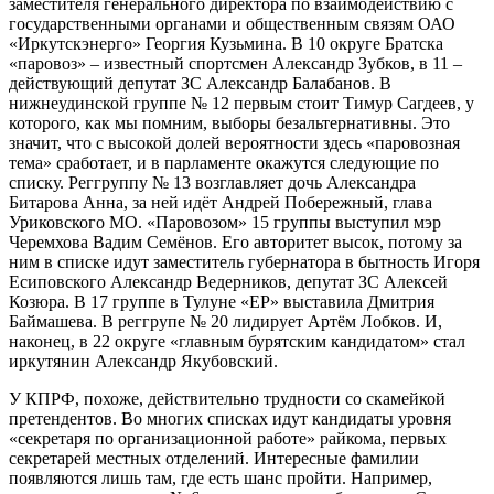
заместителя генерального директора по взаимодействию с
государственными органами и общественным связям ОАО
«Иркутскэнерго» Георгия Кузьмина. В 10 округе Братска
«паровоз» – известный спортсмен Александр Зубков, в 11 –
действующий депутат ЗС Александр Балабанов. В
нижнеудинской группе № 12 первым стоит Тимур Сагдеев, у
которого, как мы помним, выборы безальтернативны. Это
значит, что с высокой долей вероятности здесь «паровозная
тема» сработает, и в парламенте окажутся следующие по
списку. Реггруппу № 13 возглавляет дочь Александра
Битарова Анна, за ней идёт Андрей Побережный, глава
Уриковского МО. «Паровозом» 15 группы выступил мэр
Черемхова Вадим Семёнов. Его авторитет высок, потому за
ним в списке идут заместитель губернатора в бытность Игоря
Есиповского Александр Ведерников, депутат ЗС Алексей
Козюра. В 17 группе в Тулуне «ЕР» выставила Дмитрия
Баймашева. В реггрупе № 20 лидирует Артём Лобков. И,
наконец, в 22 округе «главным бурятским кандидатом» стал
иркутянин Александр Якубовский.
У КПРФ, похоже, действительно трудности со скамейкой
претендентов. Во многих списках идут кандидаты уровня
«секретаря по организационной работе» райкома, первых
секретарей местных отделений. Интересные фамилии
появляются лишь там, где есть шанс пройти. Например,