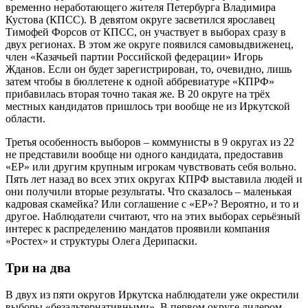
временно неработающего жителя Петербурга Владимира
Кустова (КПСС). В девятом округе засветился ярославец
Тимофей Форсов от КПСС, он участвует в выборах сразу в
двух регионах. В этом же округе появился самовыдвиженец,
член «Казачьей партии Российской федерации» Игорь
Жданов. Если он будет зарегистрирован, то, очевидно, лишь
затем чтобы в бюллетене к одной аббревиатуре «КПРФ»
прибавилась вторая точно такая же. В 20 округе на трёх
местных кандидатов пришлось три вообще не из Иркутской
области.
Третья особенность выборов – коммунисты в 9 округах из 22
не представили вообще ни одного кандидата, предоставив
«ЕР» или другим крупным игрокам чувствовать себя вольно.
Пять лет назад во всех этих округах КПРФ выставила людей и
они получили вторые результаты. Что сказалось – маленькая
кадровая скамейка? Или соглашение с «ЕР»? Вероятно, и то и
другое. Наблюдатели считают, что на этих выборах серьёзный
интерес к распределению мандатов проявили компания
«Ростех» и структуры Олега Дерипаски.
Три на два
В двух из пяти округов Иркутска наблюдатели уже окрестили
выборы «безальтернативными». В первом округе лидером