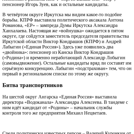
пенсионер Игорь Зуев, как и остальные кандидаты.
В четвёртом округе Иркутска мы видим какое-то подобие
борьбы. КПРФ выставила политического аксакала Антона
Романова, «ЕР» – зампреда Думы Иркутска Александра
Ханхалаева. Настоящая же «войнушка» ожидается в пятом
округе, где сойдутся заместитель председателя правительства
Иркутской области Виктор Кондрашов (КПРФ) и Андрей
Лабыгин («Единая Россия»). Здесь уже появились два
«двойника»: пенсионер из Канска Виктор Кондрашов
(«Родина») и временно неработающий Александр Лобыгин
(самовыдвижение). Остальные кандидаты вряд ли составят им
серьёзную конкуренцию. Лабыгин «подстрахован» тем, что он
первый в региональном списке по этому же округу.
Битва транспортников
На шестой округ Ангарска «Единая Россия» выставила
директора «Водоканала» Александра Алексеева. В тандеме с
ним идёт кандидат от «Родины» – начальник службы
контроля того же предприятия Михаил Нецветаев.
Среди политически известных персон – Валерий Курочкин от