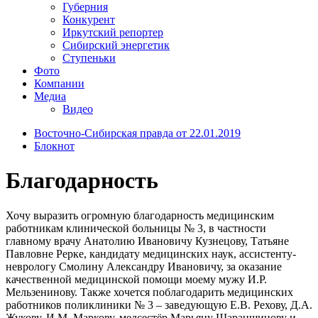
Губерния
Конкурент
Иркутский репортер
Сибирский энергетик
Ступеньки
Фото
Компании
Медиа
Видео
Восточно-Сибирская правда от 22.01.2019
Блокнот
Благодарность
Хочу выразить огромную благодарность медицинским
работникам клинической больницы № 3, в частности
главному врачу Анатолию Ивановичу Кузнецову, Татьяне
Павловне Рерке, кандидату медицинских наук, ассистенту-
неврологу Смолину Александру Ивановичу, за оказание
качественной медицинской помощи моему мужу И.Р.
Мельзенинову. Также хочется поблагодарить медицинских
работников поликлиники № 3 – заведующую Е.В. Рехову, Д.А.
Жукову, И.М. Маркову, медсестёр Марьяну Шараншинову и