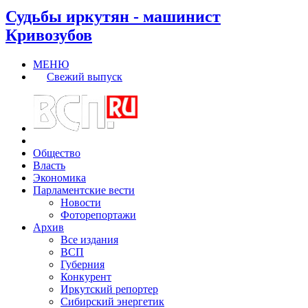
Судьбы иркутян - машинист
Кривозубов
МЕНЮ
Свежий выпуск
Общество
Власть
Экономика
Парламентские вести
Новости
Фоторепортажи
Архив
Все издания
ВСП
Губерния
Конкурент
Иркутский репортер
Сибирский энергетик