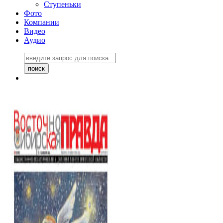
Ступеньки
Фото
Компании
Видео
Аудио
Восточно-Сибирская
правда №27243
06 ноября