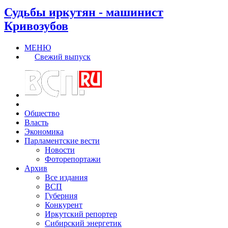
Судьбы иркутян - машинист
Кривозубов
МЕНЮ
Свежий выпуск
Общество
Власть
Экономика
Парламентские вести
Новости
Фоторепортажи
Архив
Все издания
ВСП
Губерния
Конкурент
Иркутский репортер
Сибирский энергетик