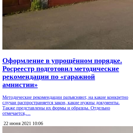
Оформление в упрощённом порядке.
Росреестр подготовил методические
рекомендации по «гаражной
амнистии»
Методические рекомендации разъясняют, на какие конкретно
случаи распространяется закон, какие нужны документы.
Также представлены их формы и образцы. Отдельно
отмечается,…
22 июня 2021
10:06