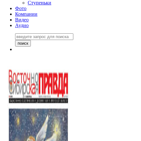
Ступеньки
Фото
Компании
Видео
Аудио
Восточно-Сибирская
правда №27243
06 ноября