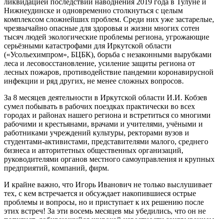
ликвидацией последствий наводнения 2019 года в Тулуне и
Нижнеудинске и одновременно столкнуться с целым
комплексом сложнейших проблем. Среди них уже застарелые,
чрезвычайно опасные для здоровья и жизни многих сотен
тысяч людей экологические проблемы региона, угрожающие
серьёзными катастрофами для Иркутской области
(«Усольехимпром», БЦБК), борьба с незаконными вырубками
леса и лесовосстановление, усиление защиты региона от
лесных пожаров, противодействие пандемии коронавирусной
инфекции и ряд других, не менее сложных вопросов.
За 8 месяцев деятельности в Иркутской области И.И. Кобзев
сумел побывать в рабочих поездках практически во всех
городах и районах нашего региона и встретиться со многими
рабочими и крестьянами, врачами и учителями, учёными и
работниками учреждений культуры, ректорами вузов и
студентами-активистами, представителями малого, среднего
бизнеса и авторитетных общественных организаций,
руководителями органов местного самоуправления и крупных
предприятий, компаний, фирм.
И крайне важно, что Игорь Иванович не только выслушивает
тех, с кем встречается и обсуждает накопившиеся острые
проблемы и вопросы, но и приступает к их решению после
этих встреч! За эти восемь месяцев мы убедились, что он не