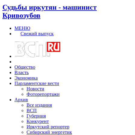
Судьбы иркутян - машинист
Кривозубов
МЕНЮ
Свежий выпуск
Общество
Власть
Экономика
Парламентские вести
Новости
Фоторепортажи
Архив
Все издания
ВСП
Губерния
Конкурент
Иркутский репортер
Сибирский энергетик