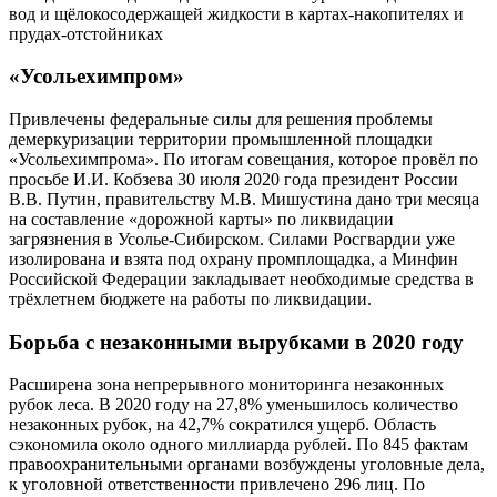
вод и щёлокосодержащей жидкости в картах-накопителях и
прудах-отстойниках
«Усольехимпром»
Привлечены федеральные силы для решения проблемы
демеркуризации территории промышленной площадки
«Усольехимпрома». По итогам совещания, которое провёл по
просьбе И.И. Кобзева 30 июля 2020 года президент России
В.В. Путин, правительству М.В. Мишустина дано три месяца
на составление «дорожной карты» по ликвидации
загрязнения в Усолье-Сибирском. Силами Росгвардии уже
изолирована и взята под охрану промплощадка, а Минфин
Российской Федерации закладывает необходимые средства в
трёхлетнем бюджете на работы по ликвидации.
Борьба с незаконными вырубками в 2020 году
Расширена зона непрерывного мониторинга незаконных
рубок леса. В 2020 году на 27,8% уменьшилось количество
незаконных рубок, на 42,7% сократился ущерб. Область
сэкономила около одного миллиарда рублей. По 845 фактам
правоохранительными органами возбуждены уголовные дела,
к уголовной ответственности привлечено 296 лиц. По