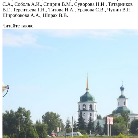
С.А., Соболь А.И., Спирин В.М., Суворова Н.И., Татарников
В.Г., Терентьева Г.Н., Титова Н.А., Уралова С.В., Чупин В.Р.,
Широбокова А.А., Шпрах В.В.
Читайте также