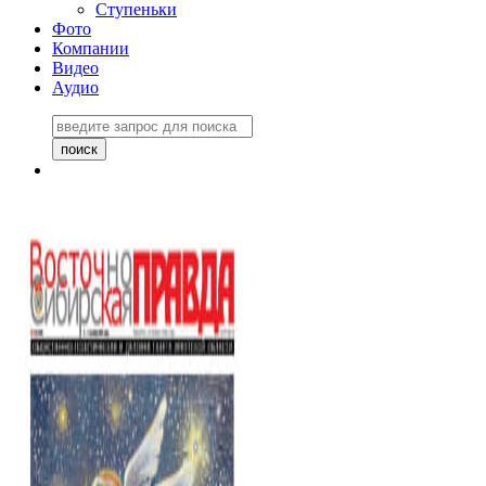
Ступеньки
Фото
Компании
Видео
Аудио
Восточно-Сибирская
правда №27243
06 ноября