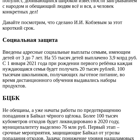
популист, добивающийся широкой известности заигрыванием
с народом и обещающий людям всё и вся, а человек
конкретных дел!
Давайте посмотрим, что сделано И.И. Кобзевым за этот
короткий срок.
Социальная защита
Введены адресные социальные выплаты семьям, имеющим
детей от 3 до 7 лет. На 55 тысяч детей выплачено 3,9 млрд руб.
С 1 января 2021 года при рождении первого ребёнка каждая
нуждающаяся семья будет получать 20 тысяч рублей. 100
тысячам школьников, получающих льготное питание, во
время дистанционного обучения выдавались наборы
продуктов.
БЦБК
Не обещаны, а уже начаты работы по предотвращению
попадания в Байкал чёрного щёлока. Более 100 тысяч
кубометров отходов будет ликвидировано в 2020 году,
муниципалитету выделено 76 млн руб. Первый этап –
срочные мероприятия, защищающие Байкал от угрозы
попадания отходов. Задача: понижение уровня надшламовых