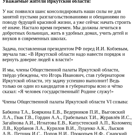
Уважаемые жители Иркутской области!
У нас появился шанс консолидировать наши силы не для
занятий пустыми разглагольствованиями и обещаниями по
поводу будущей красивой жизни, а уже сейчас начать строить
её иначе. Настало время перемен. Мы должны лечиться в
добротных больницах, жить в удобных домах, учить детей и
внуков в современных школах.
Задача, поставленная президентом РФ перед И.И. Кобзевым,
звучала так: «В Иркутской области надо навести порядок и
вернуть доверие людей к власти!»
И мы, члены Общественной палаты Иркутской области,
твёрдо убеждены, что Игорь Иванович, став губернатором
Иркутской области, эту задачу успешно выполнит! Ведь
только он один из кандидатов в губернаторы ясно и чётко
сказал: «Я человек государственный! Родине служу!»
Члены Общественной палаты Иркутской области VI созыва:
Бабкина Т.А., Бояркина Е.В., Ведерников П.И., Выговский
Л.А., Гвак Г.В., Гордин А.А., Грабельных Т.И., Журавлёв И.С.,
Загайнова А.И., Игнатова Е.В., Капустенский А.П., Коломеец
Л.В., Курбанов Л.А., Курилов В.И., Луценко А.К., Лысков
А.В., Петшик И.С., Попов Н.И., Прокопьев Н.Ф., Снарский