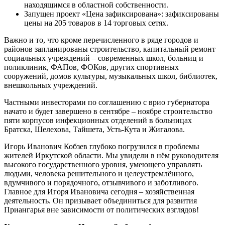
находящимся в областной собственности.
Запущен проект «Цена зафиксирована»: зафиксированы
цены на 205 товаров в 14 торговых сетях.
Важно и то, что кроме перечисленного в ряде городов и
районов запланированы строительство, капитальный ремонт
социальных учреждений – современных школ, больниц и
поликлиник, ФАПов, ФОКов, других спортивных
сооружений, домов культуры, музыкальных школ, библиотек,
внешкольных учреждений.
Частными инвесторами по соглашению с врио губернатора
начато и будет завершено в сентябре – ноябре строительство
пяти корпусов инфекционных отделений в больницах
Братска, Шелехова, Тайшета, Усть-Кута и Жигалова.
Игорь Иванович Кобзев глубоко погрузился в проблемы
жителей Иркутской области. Мы увидели в нём руководителя
высокого государственного уровня, умеющего управлять
людьми, человека решительного и целеустремлённого,
вдумчивого и порядочного, отзывчивого и заботливого.
Главное для Игоря Ивановича сегодня – хозяйственная
деятельность. Он призывает объединиться для развития
Приангарья вне зависимости от политических взглядов!