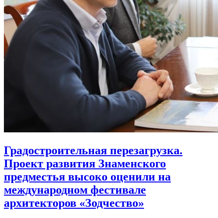
Градостроительная перезагрузка.
Проект развития Знаменского
предместья высоко оценили на
международном фестивале
архитекторов «Зодчество»