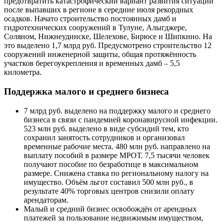
предотвратить катастрофический вариант развития ситуации
после выпавших в регионе в середине июля рекордных
осадков. Начато строительство постоянных дамб и
гидротехнических сооружений в Тулуне, Алыгджере,
Соляном, Нижнеудинске, Шелехове, Бирюсе и Шипкино. На
это выделено 1,7 млрд руб. Предусмотрено строительство 12
сооружений инженерной защиты, общая протяжённость
участков берегоукрепления и временных дамб – 5,5
километра.
Поддержка малого и среднего бизнеса
7 млрд руб. выделено на поддержку малого и среднего
бизнеса в связи с пандемией коронавирусной инфекции.
523 млн руб. выделено в виде субсидий тем, кто
сохранил занятость сотрудников и организовал
временные рабочие места. 480 млн руб. направлено на
выплату пособий в размере МРОТ. 7,5 тысячи человек
получают пособие по безработице в максимальном
размере. Снижена ставка по региональному налогу на
имущество. Объём льгот составил 500 млн руб., в
результате 40% торговых центров снизили оплату
арендаторам.
Малый и средний бизнес освобождён от арендных
платежей за пользование недвижимым имуществом,