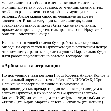
мониторинга потребности в лекарственных средствах в
муниципалитетах и сбора заявок от муниципальных аптек,
особенно расположенных в удалённых муниципальных
районах. Ажиотажный спрос на медикаменты ещё не
закончился. В такой ситуации мониторинг двух- или
трёхдневной давности может быть уже не актуальным, –
прокомментировал председатель правительства Иркутской
области Константин Зайцев.
Начиная с нынешней недели будет работать электронная
очередь на сдачу тестов в Иркутском диагностическом центре,
что поможет устранить очереди на улице. Параллельно будет
идти работа по увеличению объёмов тестирования.
«Арбидол» и азитромицин
По поручению главы региона Игоря Кобзева Андрей Козлов и
генеральный директор аптечной базы (ОА ИООСАБ) Юрий
Сланченко проверили наличие антибиотиков и
противовирусных препаратов для лечения коронавируса в
аптеках Иркутска, в их числе МУП «Иркутская аптека»
(аптека № 80), аптека «Фармэконом» (ул. Тимирязева), аптека
«Ригла» (ул. Карла Маркса), аптека «Эскулап» (ул. Ленина).
– На момент посещения азитромицин отсутствовал. По