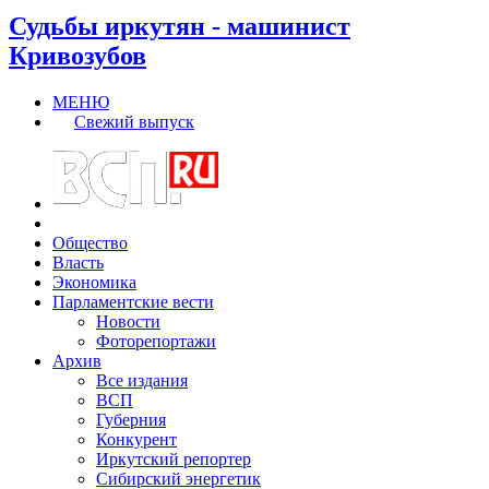
Судьбы иркутян - машинист
Кривозубов
МЕНЮ
Свежий выпуск
Общество
Власть
Экономика
Парламентские вести
Новости
Фоторепортажи
Архив
Все издания
ВСП
Губерния
Конкурент
Иркутский репортер
Сибирский энергетик