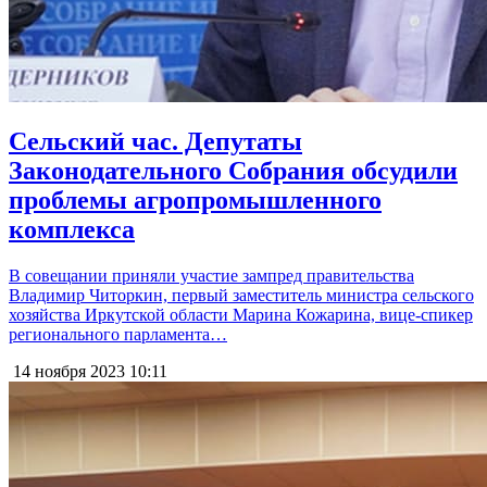
Сельский час. Депутаты
Законодательного Собрания обсудили
проблемы агропромышленного
комплекса
В совещании приняли участие зампред правительства
Владимир Читоркин, первый заместитель министра сельского
хозяйства Иркутской области Марина Кожарина, вице-спикер
регионального парламента…
14 ноября 2023
10:11