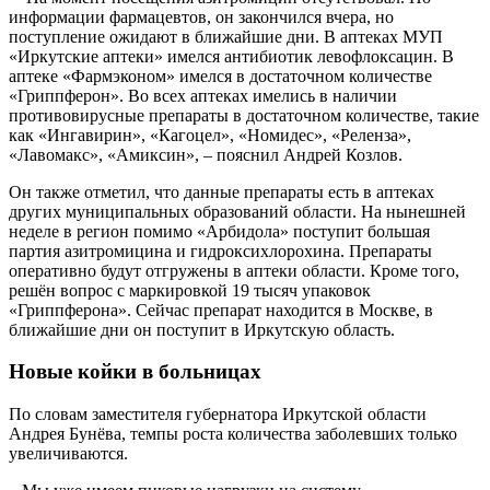
информации фармацевтов, он закончился вчера, но
поступление ожидают в ближайшие дни. В аптеках МУП
«Иркутские аптеки» имелся антибиотик левофлоксацин. В
аптеке «Фармэконом» имелся в достаточном количестве
«Гриппферон». Во всех аптеках имелись в наличии
противовирусные препараты в достаточном количестве, такие
как «Ингавирин», «Кагоцел», «Номидес», «Реленза»,
«Лавомакс», «Амиксин», – пояснил Андрей Козлов.
Он также отметил, что данные препараты есть в аптеках
других муниципальных образований области. На нынешней
неделе в регион помимо «Арбидола» поступит большая
партия азитромицина и гидроксихлорохина. Препараты
оперативно будут отгружены в аптеки области. Кроме того,
решён вопрос с маркировкой 19 тысяч упаковок
«Гриппферона». Сейчас препарат находится в Москве, в
ближайшие дни он поступит в Иркутскую область.
Новые койки в больницах
По словам заместителя губернатора Иркутской области
Андрея Бунёва, темпы роста количества заболевших только
увеличиваются.