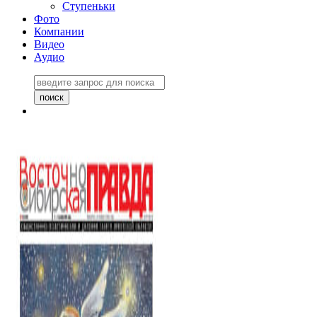
Ступеньки
Фото
Компании
Видео
Аудио
Восточно-Сибирская
правда №27243
06 ноября