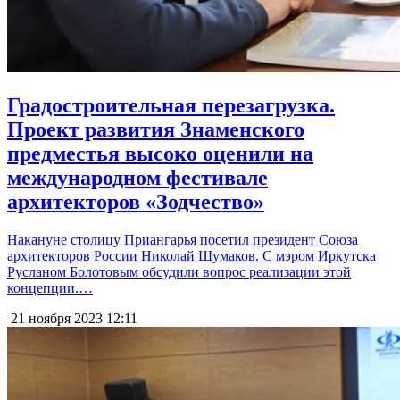
Градостроительная перезагрузка.
Проект развития Знаменского
предместья высоко оценили на
международном фестивале
архитекторов «Зодчество»
Накануне столицу Приангарья посетил президент Союза
архитекторов России Николай Шумаков. С мэром Иркутска
Русланом Болотовым обсудили вопрос реализации этой
концепции.…
21 ноября 2023
12:11