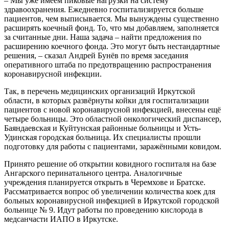
– Мы уже имеем пиковые нагрузки на систему
здравоохранения. Ежедневно госпитализируется больше
пациентов, чем выписывается. Мы вынуждены существенно
расширять коечный фонд. То, что мы добавляем, заполняется
за считанные дни. Наша задача – найти предложения по
расширению коечного фонда. Это могут быть нестандартные
решения, – сказал Андрей Бунёв по время заседания
оперативного штаба по предотвращению распространения
коронавирусной инфекции.
Так, в перечень медицинских организаций Иркутской
области, в которых развёрнуты койки для госпитализации
пациентов с новой коронавирусной инфекцией, внесены ещё
четыре больницы. Это областной онкологический диспансер,
Баяндаевская и Куйтунская районные больницы и Усть-
Удинская городская больница. Их специалисты прошли
подготовку для работы с пациентами, заражёнными ковидом.
Принято решение об открытии ковидного госпиталя на базе
Ангарского перинатального центра. Аналогичные
учреждения планируется открыть в Черемхове и Братске.
Рассматривается вопрос об увеличении количества коек для
больных коронавирусной инфекцией в Иркутской городской
больнице № 9. Идут работы по проведению кислорода в
медсанчасти ИАПО в Иркутске.