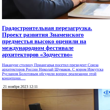
Градостроительная перезагрузка.
Проект развития Знаменского
предместья высоко оценили на
международном фестивале
архитекторов «Зодчество»
Накануне столицу Приангарья посетил президент Союза
архитекторов России Николай Шумаков. С мэром Иркутска
Русланом Болотовым обсудили вопрос реализации этой
концепции.…
21 ноября 2023
12:11