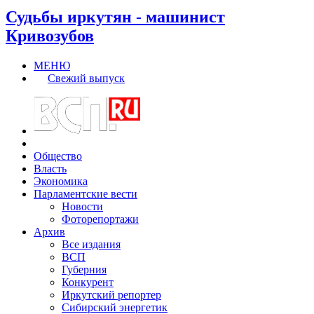
Судьбы иркутян - машинист
Кривозубов
МЕНЮ
Свежий выпуск
Общество
Власть
Экономика
Парламентские вести
Новости
Фоторепортажи
Архив
Все издания
ВСП
Губерния
Конкурент
Иркутский репортер
Сибирский энергетик