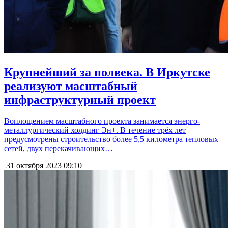
Крупнейший за полвека. В Иркутске
реализуют масштабный
инфраструктурный проект
Воплощением масштабного проекта занимается энерго-
металлургический холдинг Эн+. В течение трёх лет
предусмотрены строительство более 5,5 километра тепловых
сетей, двух перекачивающих…
31 октября 2023
09:10