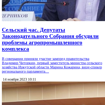
Сельский час. Депутаты
Законодательного Собрания обсудили
проблемы агропромышленного
комплекса
В совещании приняли участие зампред правительства
Владимир Читоркин, первый заместитель министра сельского
хозяйства Иркутской области Марина Кожарина, вице-спикер
регионального парламента…
14 ноября 2023
10:11