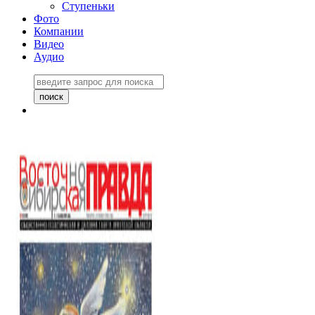
Ступеньки
Фото
Компании
Видео
Аудио
Восточно-Сибирская
правда №27243
06 ноября