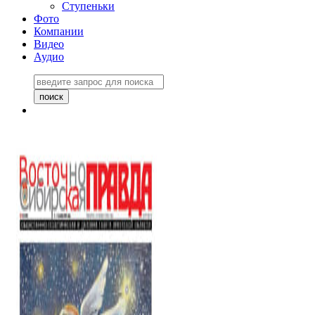
Ступеньки
Фото
Компании
Видео
Аудио
Восточно-Сибирская
правда №27243
06 ноября