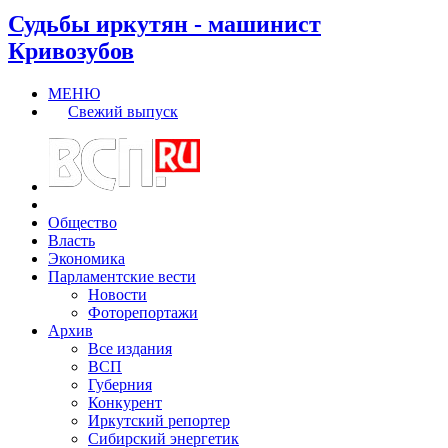
Судьбы иркутян - машинист
Кривозубов
МЕНЮ
Свежий выпуск
Общество
Власть
Экономика
Парламентские вести
Новости
Фоторепортажи
Архив
Все издания
ВСП
Губерния
Конкурент
Иркутский репортер
Сибирский энергетик