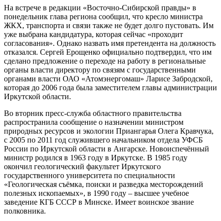
На встрече в редакции «Восточно-Сибирской правды» в
понедельник глава региона сообщил, что кресло министра
ЖКХ, транспорта и связи также не будет долго пустовать. Им
уже выбрана кандидатура, которая сейчас «проходит
согласования». Однако назвать имя претендента на должность
отказался. Сергей Ерощенко официально подтвердил, что им
сделано предложение о переходе на работу в региональные
органы власти директору по связям с государственными
органами власти ОАО «Атомэнергомаш» Ларисе Забродской,
которая до 2006 года была заместителем главы администрации
Иркутской области.
Во вторник пресс-служба областного правительства
распространила сообщение о назначении министром
природных ресурсов и экологии Приангарья Олега Кравчука,
с 2005 по 2011 год служившего начальником отдела УФСБ
России по Иркутской области в Ангарске. Новоиспечённый
министр родился в 1963 году в Иркутске. В 1985 году
окончил геологический факультет Иркутского
государственного университета по специальности
«Геологическая съёмка, поиски и разведка месторождений
полезных ископаемых», в 1990 году – высшее учебное
заведение КГБ СССР в Минске. Имеет воинское звание
полковника.