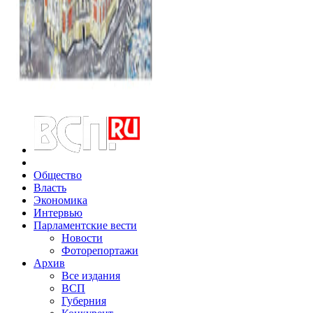
Общество
Власть
Экономика
Интервью
Парламентские вести
Новости
Фоторепортажи
Архив
Все издания
ВСП
Губерния