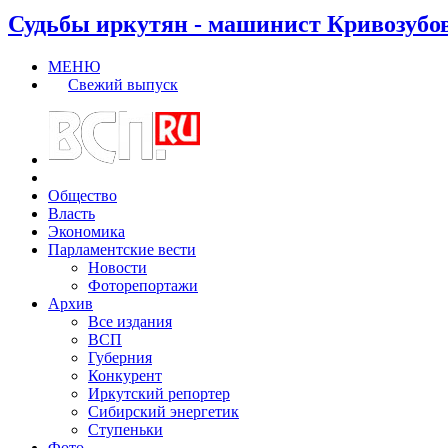
Судьбы иркутян - машинист Кривозубо
МЕНЮ
Свежий выпуск
Общество
Власть
Экономика
Парламентские вести
Новости
Фоторепортажи
Архив
Все издания
ВСП
Губерния
Конкурент
Иркутский репортер
Сибирский энергетик
Ступеньки
Фото