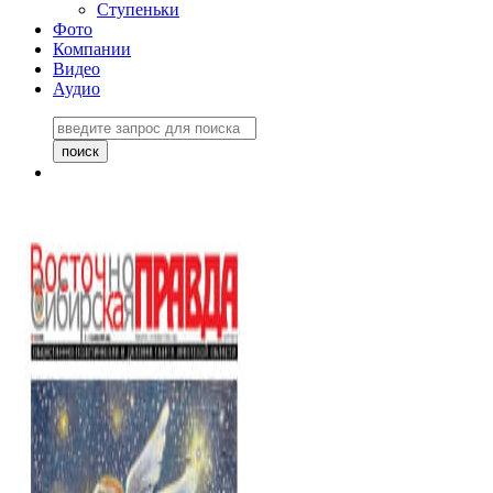
Ступеньки
Фото
Компании
Видео
Аудио
Восточно-Сибирская
правда №27243
06 ноября