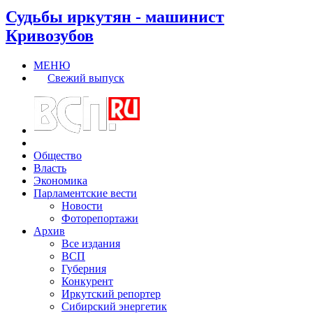
Судьбы иркутян - машинист
Кривозубов
МЕНЮ
Свежий выпуск
Общество
Власть
Экономика
Парламентские вести
Новости
Фоторепортажи
Архив
Все издания
ВСП
Губерния
Конкурент
Иркутский репортер
Сибирский энергетик