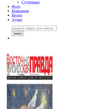
Ступеньки
Фото
Компании
Видео
Аудио
Восточно-Сибирская
правда №27243
06 ноября