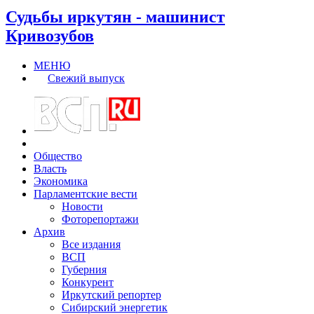
Судьбы иркутян - машинист
Кривозубов
МЕНЮ
Свежий выпуск
Общество
Власть
Экономика
Парламентские вести
Новости
Фоторепортажи
Архив
Все издания
ВСП
Губерния
Конкурент
Иркутский репортер
Сибирский энергетик