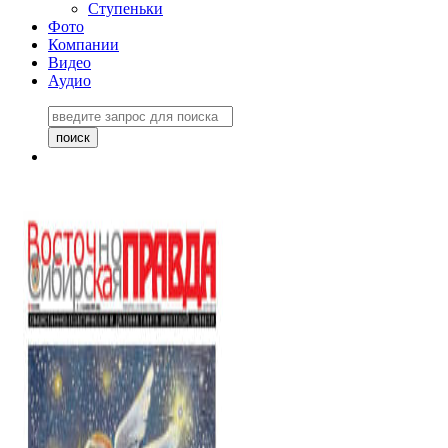
Ступеньки
Фото
Компании
Видео
Аудио
Восточно-Сибирская
правда №27243
06 ноября