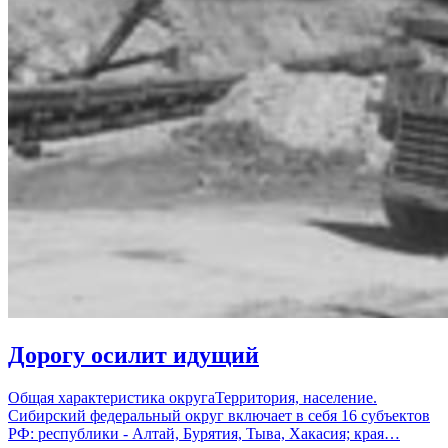
Дорогу осилит идущий
Общая характеристика округаТерритория, население.
Сибирский федеральный округ включает в себя 16 субъектов
РФ: республики - Алтай, Бурятия, Тыва, Хакасия; края…