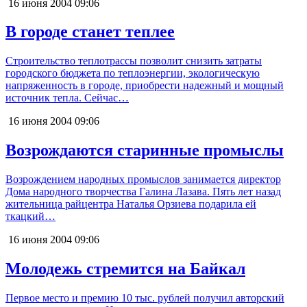
16 июня 2004
09:06
В городе станет теплее
Строительство теплотрассы позволит снизить затраты
городского бюджета по теплоэнергии, экологическую
напряженность в городе, приобрести надежный и мощный
источник тепла. Сейчас…
16 июня 2004
09:06
Возрождаются старинные промыслы
Возрождением народных промыслов занимается директор
Дома народного творчества Галина Лазава. Пять лет назад
жительница райцентра Наталья Орзиева подарила ей
ткацкий…
16 июня 2004
09:06
Молодежь стремится на Байкал
Первое место и премию 10 тыс. рублей получил авторский