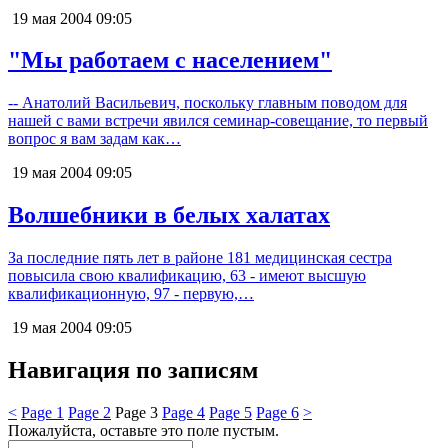
19 мая 2004
09:05
"Мы работаем с населением"
-- Анатолий Васильевич, поскольку главным поводом для
нашей с вами встречи явился семинар-совещание, то первый
вопрос я вам задам как…
19 мая 2004
09:05
Волшебники в белых халатах
За последние пять лет в районе 181 медицинская сестра
повысила свою квалификацию, 63 - имеют высшую
квалификационную, 97 - первую,…
19 мая 2004
09:05
Навигация по записям
<
Page
1
Page
2
Page
3
Page
4
Page
5
Page
6
>
Пожалуйста, оставьте это поле пустым.