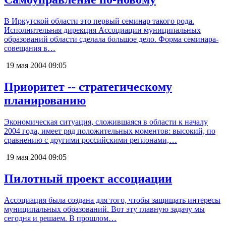
В Иркутской области это первый семинар такого рода.
Исполнительная дирекция Ассоциации муниципальных
образований области сделала большое дело. Форма семинара-
совещания в…
19 мая 2004
09:05
Приоритет -- стратегическому
планированию
Экономическая ситуация, сложившаяся в области к началу
2004 года, имеет ряд положительных моментов: высокий, по
сравнению с другими российскими регионами,…
19 мая 2004
09:05
Пилотный проект ассоциации
Ассоциация была создана для того, чтобы защищать интересы
муниципальных образований. Вот эту главную задачу мы
сегодня и решаем. В прошлом…