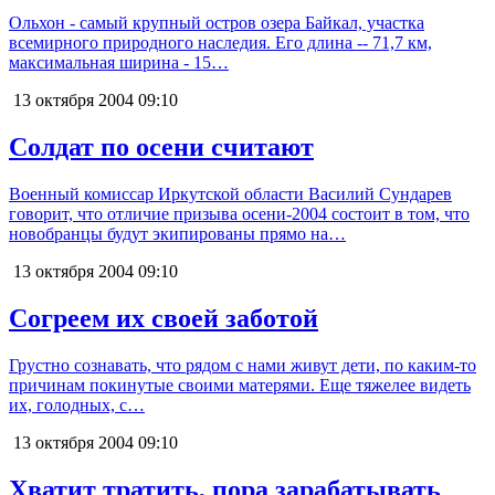
Ольхон - самый крупный остров озера Байкал, участка
всемирного природного наследия. Его длина -- 71,7 км,
максимальная ширина - 15…
13 октября 2004
09:10
Солдат по осени считают
Военный комиссар Иркутской области Василий Сундарев
говорит, что отличие призыва осени-2004 состоит в том, что
новобранцы будут экипированы прямо на…
13 октября 2004
09:10
Согреем их своей заботой
Грустно сознавать, что рядом с нами живут дети, по каким-то
причинам покинутые своими матерями. Еще тяжелее видеть
их, голодных, с…
13 октября 2004
09:10
Хватит тратить, пора зарабатывать