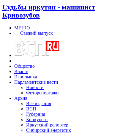
Судьбы иркутян - машинист
Кривозубов
МЕНЮ
Свежий выпуск
Общество
Власть
Экономика
Парламентские вести
Новости
Фоторепортажи
Архив
Все издания
ВСП
Губерния
Конкурент
Иркутский репортер
Сибирский энергетик