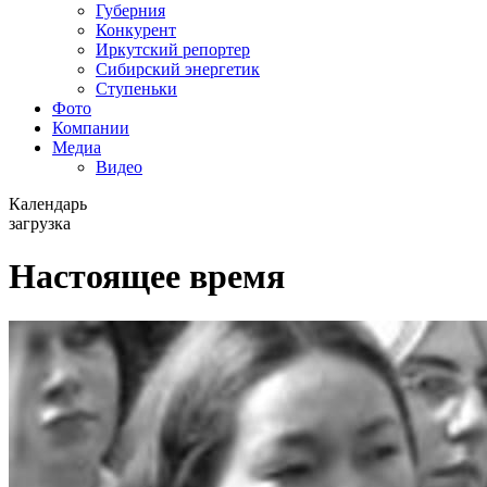
Губерния
Конкурент
Иркутский репортер
Сибирский энергетик
Ступеньки
Фото
Компании
Медиа
Видео
Календарь
загрузка
Настоящее время