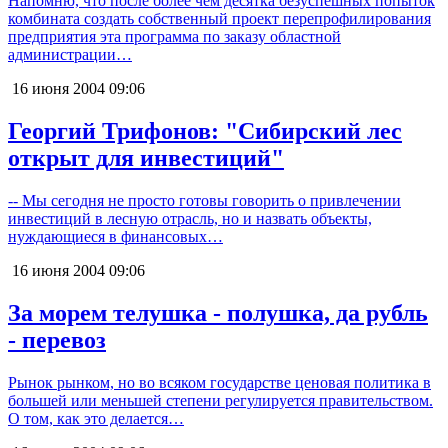
Напомню, что после более чем десятка безуспешных попыток
комбината создать собственный проект перепрофилирования
предприятия эта программа по заказу областной
администрации…
16 июня 2004
09:06
Георгий Трифонов: "Сибирский лес
открыт для инвестиций"
-- Мы сегодня не просто готовы говорить о привлечении
инвестиций в лесную отрасль, но и назвать объекты,
нуждающиеся в финансовых…
16 июня 2004
09:06
За морем телушка - полушка, да рубль
- перевоз
Рынок рынком, но во всяком государстве ценовая политика в
большей или меньшей степени регулируется правительством.
О том, как это делается…