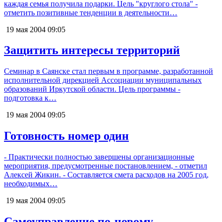
каждая семья получила подарки. Цель "круглого стола" -
отметить позитивные тенденции в деятельности…
19 мая 2004
09:05
Защитить интересы территорий
Семинар в Саянске стал первым в программе, разработанной
исполнительной дирекцией Ассоциации муниципальных
образований Иркутской области. Цель программы -
подготовка к…
19 мая 2004
09:05
Готовность номер один
- Практически полностью завершены организационные
мероприятия, предусмотренные постановлением, - отметил
Алексей Жикин. - Составляется смета расходов на 2005 год,
необходимых…
19 мая 2004
09:05
Самоуправление по-новому