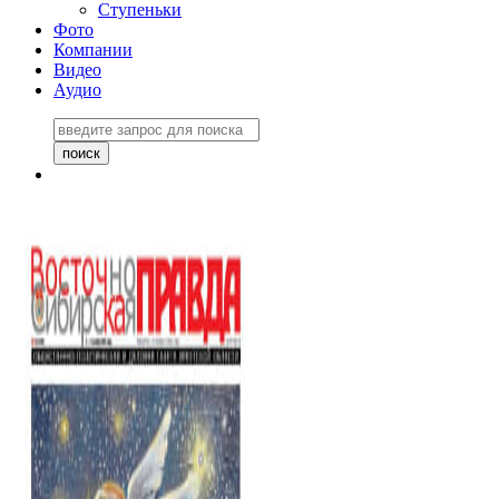
Ступеньки
Фото
Компании
Видео
Аудио
Восточно-Сибирская
правда №27243
06 ноября