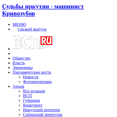
Судьбы иркутян - машинист
Кривозубов
МЕНЮ
Свежий выпуск
Общество
Власть
Экономика
Парламентские вести
Новости
Фоторепортажи
Архив
Все издания
ВСП
Губерния
Конкурент
Иркутский репортер
Сибирский энергетик