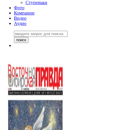
Ступеньки
Фото
Компании
Видео
Аудио
Восточно-Сибирская
правда №27243
06 ноября