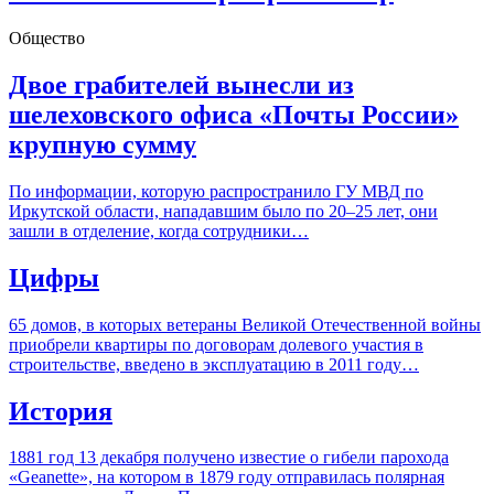
Общество
Двое грабителей вынесли из
шелеховского офиса «Почты России»
крупную сумму
По информации, которую распространило ГУ МВД по
Иркутской области, нападавшим было по 20–25 лет, они
зашли в отделение, когда сотрудники…
Цифры
65 домов, в которых ветераны Великой Отечественной войны
приобрели квартиры по договорам долевого участия в
строительстве, введено в эксплуатацию в 2011 году…
История
1881 год 13 декабря получено известие о гибели парохода
«Geanette», на котором в 1879 году отправилась полярная