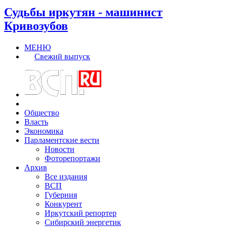
Судьбы иркутян - машинист
Кривозубов
МЕНЮ
Свежий выпуск
Общество
Власть
Экономика
Парламентские вести
Новости
Фоторепортажи
Архив
Все издания
ВСП
Губерния
Конкурент
Иркутский репортер
Сибирский энергетик