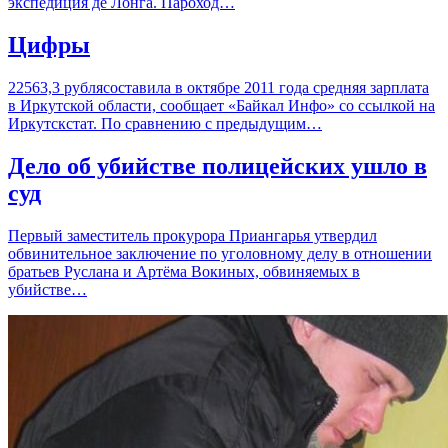
экспедиция де Лонга. Пароход…
Цифры
22563,3 рублясоставила в октябре 2011 года средняя зарплата
в Иркутской области, сообщает «Байкал Инфо» со ссылкой на
Иркутскстат. По сравнению с предыдущим…
Дело об убийстве полицейских ушло в
суд
Первый заместитель прокурора Приангарья утвердил
обвинительное заключение по уголовному делу в отношении
братьев Руслана и Артёма Вокиных, обвиняемых в
убийстве…