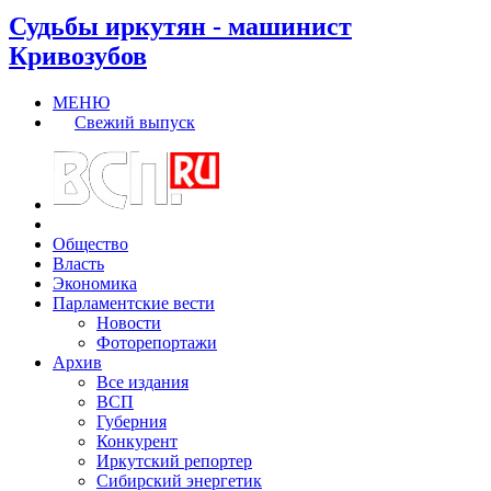
Судьбы иркутян - машинист
Кривозубов
МЕНЮ
Свежий выпуск
Общество
Власть
Экономика
Парламентские вести
Новости
Фоторепортажи
Архив
Все издания
ВСП
Губерния
Конкурент
Иркутский репортер
Сибирский энергетик