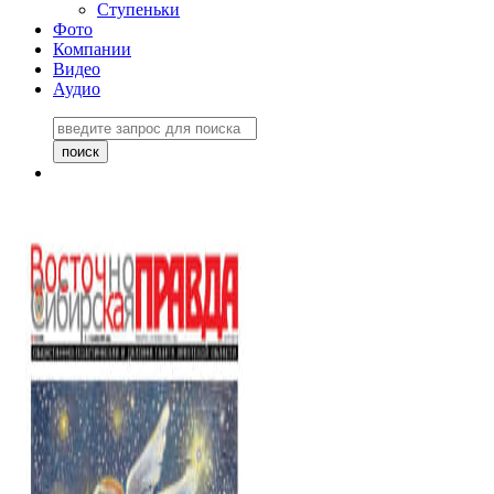
Ступеньки
Фото
Компании
Видео
Аудио
Восточно-Сибирская
правда №27243
06 ноября