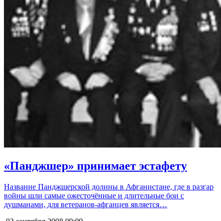
«Панджшер» принимает эстафету
Название Панджшерской долины в Афганистане, где в разгар
войны шли самые ожесточённые и длительные бои с
душманами, для ветеранов-афганцев является…