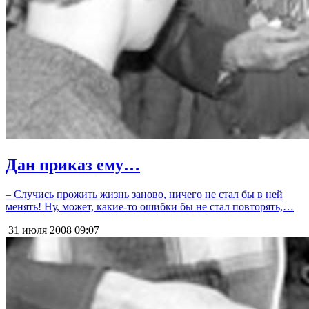
Дан приказ ему…
– Случись прожить жизнь заново, ничего не стал бы в ней
менять! Ну, может, какие-то ошибки бы не стал повторять,…
31 июля 2008
09:07