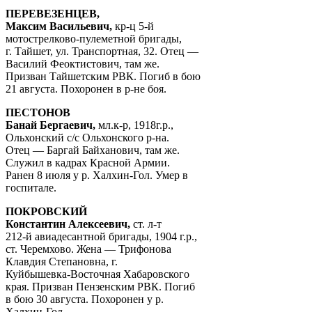
ПЕРЕВЕЗЕНЦЕВ,
Максим Васильевич,
кр-ц 5-й
мотострелково-пулеметной бригады,
г. Тайшет, ул. Транспортная, 32. Отец —
Василий Феоктистович, там же.
Призван Тайшетским РВК. Погиб в бою
21 августа. Похоронен в р-не боя.
ПЕСТОНОВ
Банай Бергаевич,
мл.к-р, 1918г.р.,
Ольхонский с/с Ольхонского р-на.
Отец — Баргай Байханович, там же.
Служил в кадрах Красной Армии.
Ранен 8 июля у р. Халхин-Гол. Умер в
госпитале.
ПОКРОВСКИЙ
Константин Алексеевич,
ст. л-т
212-й авиадесантной бригады, 1904 г.р.,
ст. Черемхово. Жена — Трифонова
Клавдия Степановна, г.
Куйбышевка-Восточная Хабаровского
края. Призван Пензенским РВК. Погиб
в бою 30 августа. Похоронен у р.
Халхин-Гол.