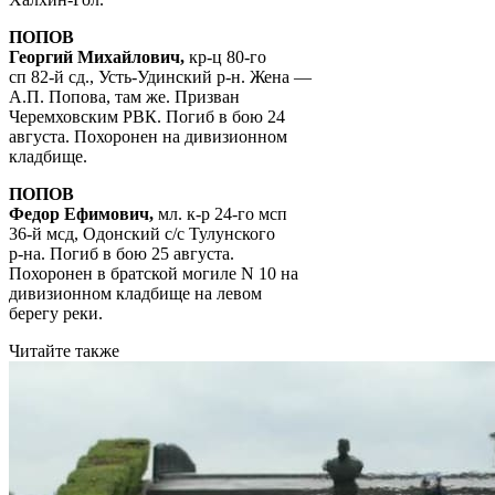
ПОПОВ
Георгий Михайлович,
кр-ц 80-го
сп 82-й сд., Усть-Удинский р-н. Жена —
А.П. Попова, там же. Призван
Черемховским РВК. Погиб в бою 24
августа. Похоронен на дивизионном
кладбище.
ПОПОВ
Федор Ефимович,
мл. к-р 24-го мсп
36-й мсд, Одонский с/с Тулунского
р-на. Погиб в бою 25 августа.
Похоронен в братской могиле N 10 на
дивизионном кладбище на левом
берегу реки.
Читайте также