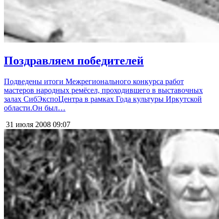
Поздравляем победителей
Подведены итоги Межрегионального конкурса работ
мастеров народных ремёсел, проходившего в выставочных
залах СибЭкспоЦентра в рамках Года культуры Иркутской
области.Он был…
31 июля 2008
09:07