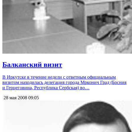
Балканский визит
В Иркутске в течение недели с ответным официальным
визитом находилась делегация города Мрконич Град (Босния
и Герцеговина, Республика Сербская) во…
28 мая 2008
09:05