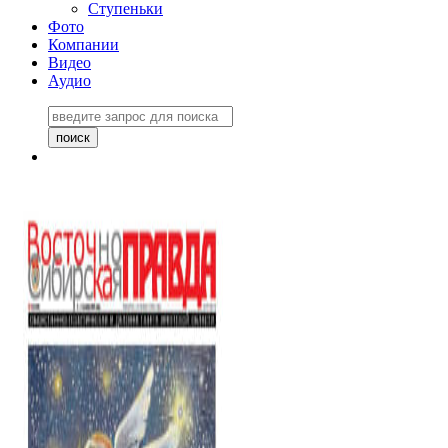
Ступеньки
Фото
Компании
Видео
Аудио
Восточно-Сибирская
правда №27243
06 ноября