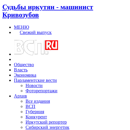
Судьбы иркутян - машинист
Кривозубов
МЕНЮ
Свежий выпуск
Общество
Власть
Экономика
Парламентские вести
Новости
Фоторепортажи
Архив
Все издания
ВСП
Губерния
Конкурент
Иркутский репортер
Сибирский энергетик