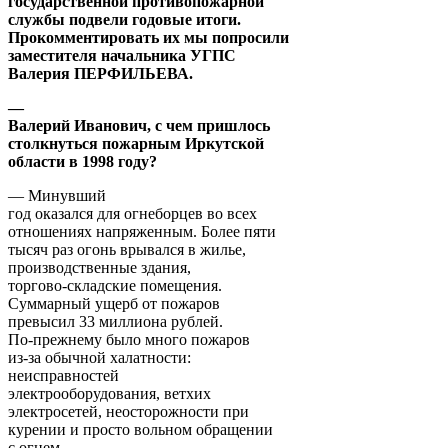
государственной противопожарной
службы подвели годовые итоги.
Прокомментировать их мы попросили
заместителя начальника УГПС
Валерия ПЕРФИЛЬЕВА.
—
Валерий Иванович, с чем пришлось
столкнуться пожарным Иркутской
области в 1998 году?
— Минувший
год оказался для огнеборцев во всех
отношениях напряженным. Более пяти
тысяч раз огонь врывался в жилье,
производственные здания,
торгово-складские помещения.
Суммарный ущерб от пожаров
превысил 33 миллиона рублей.
По-прежнему было много пожаров
из-за обычной халатности:
неисправностей
электрооборудования, ветхих
электросетей, неосторожности при
курении и просто вольном обращении
с огнем.