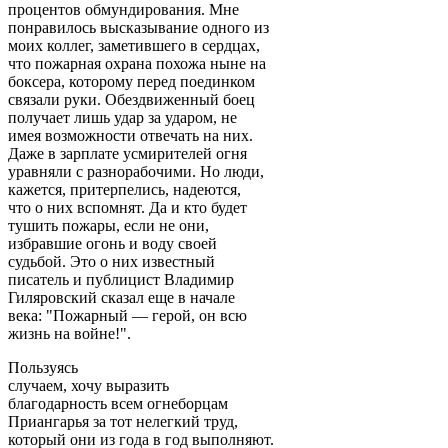
процентов обмундирования. Мне
понравилось высказывание одного из
моих коллег, заметившего в сердцах,
что пожарная охрана похожа ныне на
боксера, которому перед поединком
связали руки. Обездвиженный боец
получает лишь удар за ударом, не
имея возможности отвечать на них.
Даже в зарплате усмирителей огня
уравняли с разнорабочими. Но люди,
кажется, притерпелись, надеются,
что о них вспомнят. Да и кто будет
тушить пожары, если не они,
избравшие огонь и воду своей
судьбой. Это о них известный
писатель и публицист Владимир
Гиляровский сказал еще в начале
века: "Пожарный — герой, он всю
жизнь на войне!".
Пользуясь
случаем, хочу выразить
благодарность всем огнеборцам
Приангарья за тот нелегкий труд,
который они из года в год выполняют.