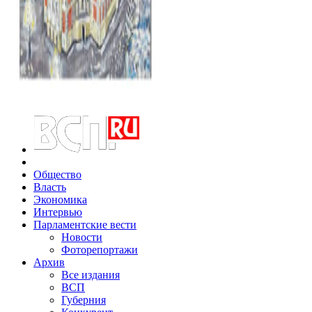
Общество
Власть
Экономика
Интервью
Парламентские вести
Новости
Фоторепортажи
Архив
Все издания
ВСП
Губерния