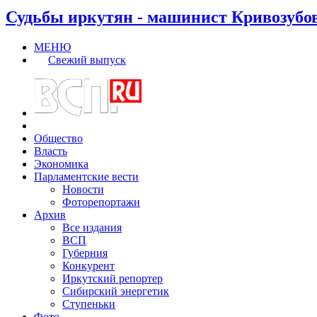
Судьбы иркутян - машинист Кривозубо
МЕНЮ
Свежий выпуск
Общество
Власть
Экономика
Парламентские вести
Новости
Фоторепортажи
Архив
Все издания
ВСП
Губерния
Конкурент
Иркутский репортер
Сибирский энергетик
Ступеньки
Фото