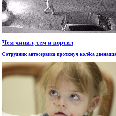
Чем чинил, тем и портил
Сотрудник автосервиса проткнул колёса двенад