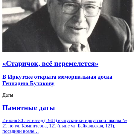
«Старичок, всё перемелется»
В Иркутске открыта мемориальная доска
Геннадию Бутакову
Даты
Памятные даты
2 июня 80 лет назад (1941) выпускники иркутской школы №
21 по ул. Коминтерна, 121 (ныне ул. Байкальская, 121),
посадили возле…