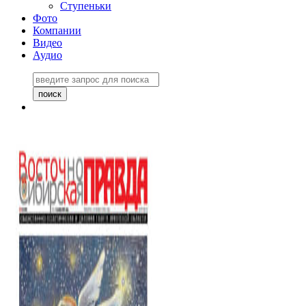
Ступеньки
Фото
Компании
Видео
Аудио
Восточно-Сибирская
правда №27243
06 ноября