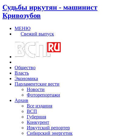
Судьбы иркутян - машинист
Кривозубов
МЕНЮ
Свежий выпуск
Общество
Власть
Экономика
Парламентские вести
Новости
Фоторепортажи
Архив
Все издания
ВСП
Губерния
Конкурент
Иркутский репортер
Сибирский энергетик