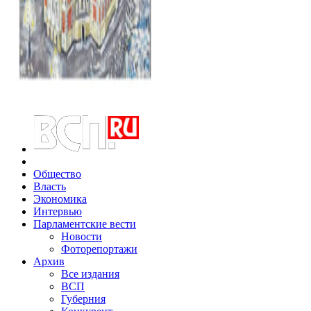
Общество
Власть
Экономика
Интервью
Парламентские вести
Новости
Фоторепортажи
Архив
Все издания
ВСП
Губерния