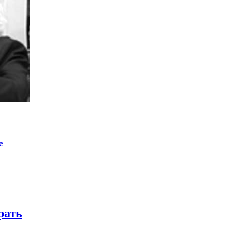
е
рать