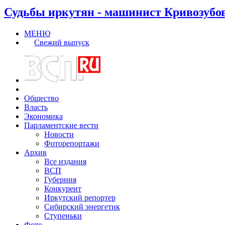
Судьбы иркутян - машинист Кривозубо
МЕНЮ
Свежий выпуск
Общество
Власть
Экономика
Парламентские вести
Новости
Фоторепортажи
Архив
Все издания
ВСП
Губерния
Конкурент
Иркутский репортер
Сибирский энергетик
Ступеньки
Фото