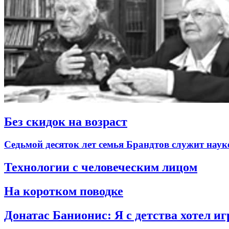
Без скидок на возраст
Седьмой десяток лет семья Брандтов служит наук
Технологии с человеческим лицом
На коротком поводке
Донатас Банионис: Я с детства хотел иг