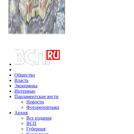
Общество
Власть
Экономика
Интервью
Парламентские вести
Новости
Фоторепортажи
Архив
Все издания
ВСП
Губерния