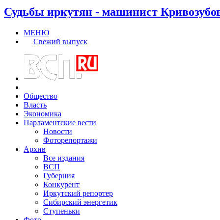
Судьбы иркутян - машинист Кривозубо
МЕНЮ
Свежий выпуск
Общество
Власть
Экономика
Парламентские вести
Новости
Фоторепортажи
Архив
Все издания
ВСП
Губерния
Конкурент
Иркутский репортер
Сибирский энергетик
Ступеньки
Фото