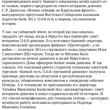
порекомендовать книгу бывшего начальника штаба одного из
её полков, первого председателя совета ветеранов дивизии
С.Р. Джиголы «Воевал сибиряк на Карельском фронте»,
выпущенную иркутским Восточно-Сибирским книжным
издательством. Но у 114-й есть и мирная, послевоенная
история.
У нас, на сибирской земле, во второй раз она началась
тридцать лет назад, когда в Иркутск был переведён совет
ветеранов 114-й дивизии. Его возглавил бывший секретарь
комсомольской организации фабрики «Пролетарий», а на
войне — политрук 363-го стрелкового полка иркутянин Илья
Самуилович Шустерзон. Тогда же из Москвы было
доставлено на вечное хранение в музей Иркутского
гарнизонного Дома офицеров боевое знамя дивизии. И так
совпало, что поисковая работа студентов техникума советской
торговли «Боевой путь 114-й стрелковой дивизии» получила
призовые дипломы на областном и республиканском
конкурсах, объявленных комсомолом к очередному юбилею
Победы. А в техникуме по приглашению его директора
Татьяны Яковлевны Балясовой был «расквартирован» совет
ветеранов дивизии и начал создаваться музей её истории. И
эту совсем непрофильную для техникума (теперь — колледжа)
музейную работу возглавила преподаватель Надежда
Ивановна Головина.