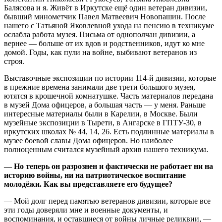
Балясова и я. Живёт в Иркутске ещё один ветеран дивизии,
бывший минометчик Павел Матвеевич Новопашин. После
нашего с Татьяной Яковлевной ухода на пенсию в техникуме
ослабла работа музея. Письма от однополчан дивизии, а
вернее — больше от их вдов и родственников, идут ко мне
домой. Годы, как пули на войне, выбивают ветеранов из
строя.
Выставочные экспозиции по истории 114-й дивизии, которые
в прежние времена занимали две трети большого музея,
ютятся в крошечной комнатушке. Часть материалов передана
в музей Дома офицеров, а большая часть — у меня. Раньше
интересные материалы были в Карелии, в Москве. Были
музейные экспозиции в Тырети, в Ангарске в ГПТУ-30, в
иркутских школах № 44, 14, 26. Есть подлинные материалы в
музее боевой славы Дома офицеров. Но наиболее
полноценным считался музейный архив нашего техникума.
— Но теперь он разрознен и фактически не работает ни на
историю войны, ни на патриотическое воспитание
молодёжи. Как вы представляете его будущее?
— Мой долг перед памятью ветеранов дивизии, которые все
эти годы доверяли мне и военные документы, и
воспоминания, и оставшиеся от войны личные реликвии, —