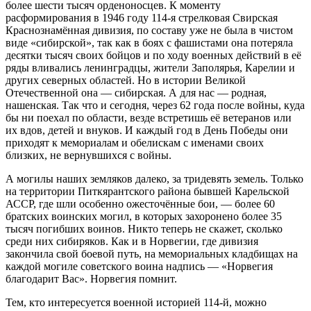
более шести тысяч орденоносцев. К моменту
расформирования в 1946 году 114-я стрелковая Свирская
Краснознамённая дивизия, по составу уже не была в чистом
виде «сибирской», так как в боях с фашистами она потеряла
десятки тысяч своих бойцов и по ходу военных действий в её
ряды вливались ленинградцы, жители Заполярья, Карелии и
других северных областей. Но в истории Великой
Отечественной она — сибирская. А для нас — родная,
нашенская. Так что и сегодня, через 62 года после войны, куда
бы ни поехал по области, везде встретишь её ветеранов или
их вдов, детей и внуков. И каждый год в День Победы они
приходят к мемориалам и обелискам с именами своих
близких, не вернувшихся с войны.
А могилы наших земляков далеко, за тридевять земель. Только
на территории Питкярантского района бывшей Карельской
АССР, где шли особенно ожесточённые бои, — более 60
братских воинских могил, в которых захоронено более 35
тысяч погибших воинов. Никто теперь не скажет, сколько
среди них сибиряков. Как и в Норвегии, где дивизия
закончила свой боевой путь, на мемориальных кладбищах на
каждой могиле советского воина надпись — «Норвегия
благодарит Вас». Норвегия помнит.
Тем, кто интересуется военной историей 114-й, можно