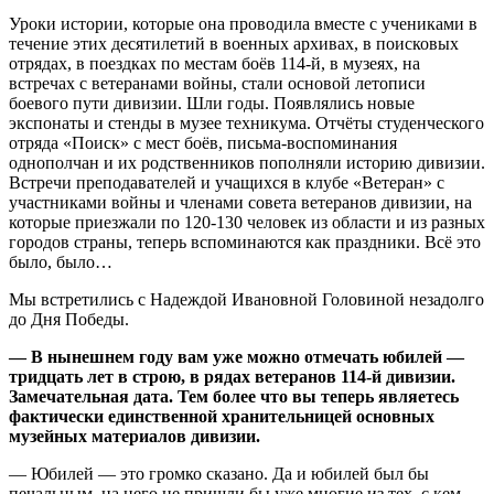
Уроки истории, которые она проводила вместе с учениками в
течение этих десятилетий в военных архивах, в поисковых
отрядах, в поездках по местам боёв 114-й, в музеях, на
встречах с ветеранами войны, стали основой летописи
боевого пути дивизии. Шли годы. Появлялись новые
экспонаты и стенды в музее техникума. Отчёты студенческого
отряда «Поиск» с мест боёв, письма-воспоминания
однополчан и их родственников пополняли историю дивизии.
Встречи преподавателей и учащихся в клубе «Ветеран» с
участниками войны и членами совета ветеранов дивизии, на
которые приезжали по 120-130 человек из области и из разных
городов страны, теперь вспоминаются как праздники. Всё это
было, было…
Мы встретились с Надеждой Ивановной Головиной незадолго
до Дня Победы.
— В нынешнем году вам уже можно отмечать юбилей —
тридцать лет в строю, в рядах ветеранов 114-й дивизии.
Замечательная дата. Тем более что вы теперь являетесь
фактически единственной хранительницей основных
музейных материалов дивизии.
— Юбилей — это громко сказано. Да и юбилей был бы
печальным, на него не пришли бы уже многие из тех, с кем