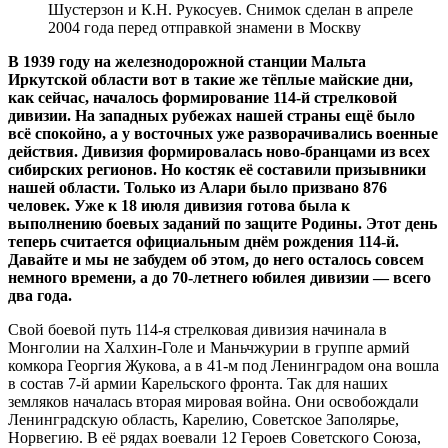
Шустерзон и К.Н. Рукосуев. Снимок сделан в апреле
2004 года перед отправкой знамени в Москву
В 1939 году на железнодорожной станции Мальта
Иркутской области вот в такие же тёплые майские дни,
как сейчас, началось формирование 114-й стрелковой
дивизии. На западных рубежах нашей страны ещё было
всё спокойно, а у восточных уже разворачивались военные
действия. Дивизия формировалась ново-бранцами из всех
сибирских регионов. Но костяк её составили призывники
нашей области. Только из Алари было призвано 876
человек. Уже к 18 июля дивизия готова была к
выполнению боевых заданий по защите Родины. Этот день
теперь считается официальным днём рождения 114-й.
Давайте и мы не забудем об этом, до него осталось совсем
немного времени, а до 70-летнего юбилея дивизии — всего
два года.
Свой боевой путь 114-я стрелковая дивизия начинала в
Монголии на Халхин-Голе и Маньчжурии в группе армий
комкора Георгия Жукова, а в 41-м под Ленинградом она вошла
в состав 7-й армии Карельского фронта. Так для наших
земляков началась вторая мировая война. Они освобождали
Ленинградскую область, Карелию, Советское Заполярье,
Норвегию. В её рядах воевали 12 Героев Советского Союза,