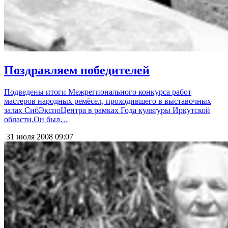
Поздравляем победителей
Подведены итоги Межрегионального конкурса работ
мастеров народных ремёсел, проходившего в выставочных
залах СибЭкспоЦентра в рамках Года культуры Иркутской
области.Он был…
31 июля 2008
09:07