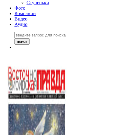
Ступеньки
Фото
Компании
Видео
Аудио
Восточно-Сибирская
правда №27243
06 ноября