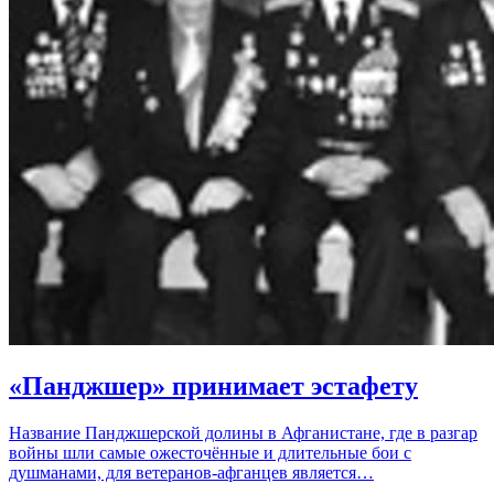
«Панджшер» принимает эстафету
Название Панджшерской долины в Афганистане, где в разгар
войны шли самые ожесточённые и длительные бои с
душманами, для ветеранов-афганцев является…