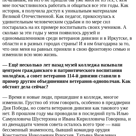
мне посчастливилось работать и общаться все эти годы. Как
историк, я получила доступ к уникальным материалам
Великой Отечественной. Как педагог, прикоснулась к
удивительным человеческим судьбам и по мере сил
постаралась на их примере воспитывать своих учеников. А
сколько за эти годы у меня появилось друзей и
единомышленников среди ветеранов дивизии и в Иркутске, в
области и в разных городах страны! И я им благодарна за то,
что они меня на равных приняли в свою фронтовую семью и
изменили всю мою жизнь.
— Ещё несколько лет назад музей колледжа называли
центром гражданского и патриотического воспитания
молодёжи, а совет ветеранов 114-й дивизии ставили в
пример другим объединениям ветеранов-однополчан. Как
обстоят дела сейчас?
— Время и новые люди, пришедшие в колледж, многое
изменили. Грустно об этом говорить, особенно в преддверии
Дня Победы, но совета ветеранов дивизии как такового уже
нет. В прошлом году мы проводили в последний путь Илью
Самуиловича Шустерзона и Ивана Кирилловича Говорина, и
из двенадцати членов совета осталось всего трое — наш
бессменный знаменосец, бывший командир орудия
Константин Николаевич Рукосуев, Татьяна Яковлевна