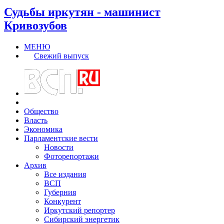
Судьбы иркутян - машинист
Кривозубов
МЕНЮ
Свежий выпуск
Общество
Власть
Экономика
Парламентские вести
Новости
Фоторепортажи
Архив
Все издания
ВСП
Губерния
Конкурент
Иркутский репортер
Сибирский энергетик