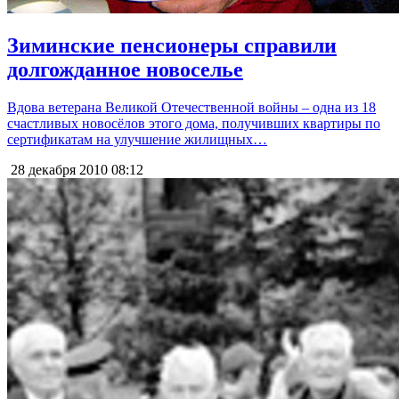
Зиминские пенсионеры справили
долгожданное новоселье
Вдова ветерана Великой Отечественной войны – одна из 18
счастливых новосёлов этого дома, получивших квартиры по
сертификатам на улучшение жилищных…
28 декабря 2010
08:12