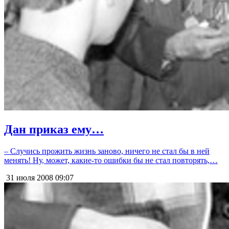
Дан приказ ему…
– Случись прожить жизнь заново, ничего не стал бы в ней
менять! Ну, может, какие-то ошибки бы не стал повторять,…
31 июля 2008
09:07