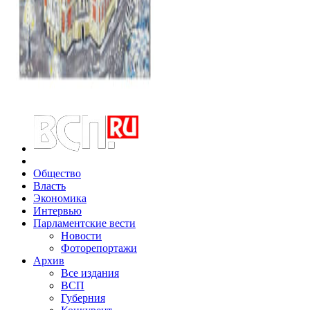
Общество
Власть
Экономика
Интервью
Парламентские вести
Новости
Фоторепортажи
Архив
Все издания
ВСП
Губерния