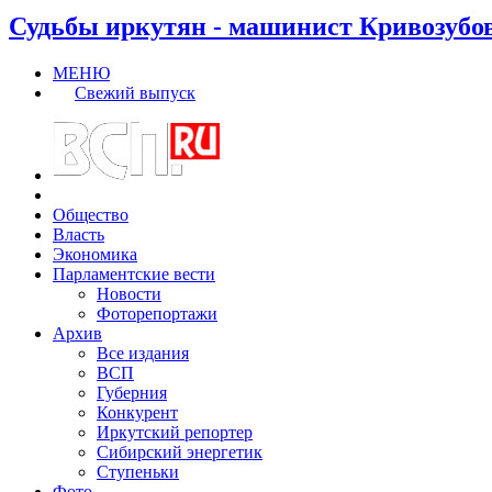
Судьбы иркутян - машинист Кривозубо
МЕНЮ
Свежий выпуск
Общество
Власть
Экономика
Парламентские вести
Новости
Фоторепортажи
Архив
Все издания
ВСП
Губерния
Конкурент
Иркутский репортер
Сибирский энергетик
Ступеньки
Фото