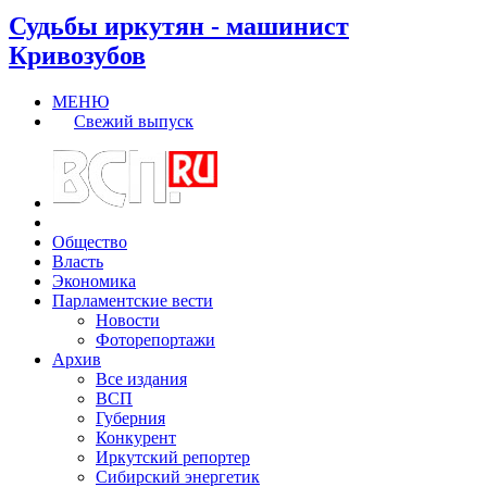
Судьбы иркутян - машинист
Кривозубов
МЕНЮ
Свежий выпуск
Общество
Власть
Экономика
Парламентские вести
Новости
Фоторепортажи
Архив
Все издания
ВСП
Губерния
Конкурент
Иркутский репортер
Сибирский энергетик