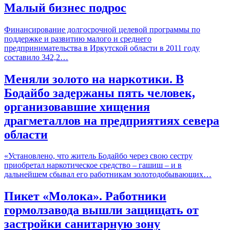
Малый бизнес подрос
Финансирование долгосрочной целевой программы по
поддержке и развитию малого и среднего
предпринимательства в Иркутской области в 2011 году
составило 342,2…
Меняли золото на наркотики. В
Бодайбо задержаны пять человек,
организовавшие хищения
драгметаллов на предприятиях севера
области
«Установлено, что житель Бодайбо через свою сестру
приобретал наркотическое средство – гашиш – и в
дальнейшем сбывал его работникам золотодобывающих…
Пикет «Молока». Работники
гормолзавода вышли защищать от
застройки санитарную зону