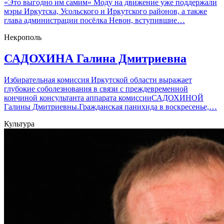
«Это выгодно им самим» Моду на движение уже поддержали
мэры Иркутска, Усольского и Иркутского районов, а также
глава администрации посёлка Невон, вступившие…
Некрополь
САДОХИНА Галина Дмитриевна
Избирательная комиссия Иркутской области выражает
глубокие соболезнования в связи с преждевременной
кончиной консультанта аппарата комиссииСАДОХИНОЙ
Галины Дмитриевны.Гражданская панихида в воскресенье,…
Культура