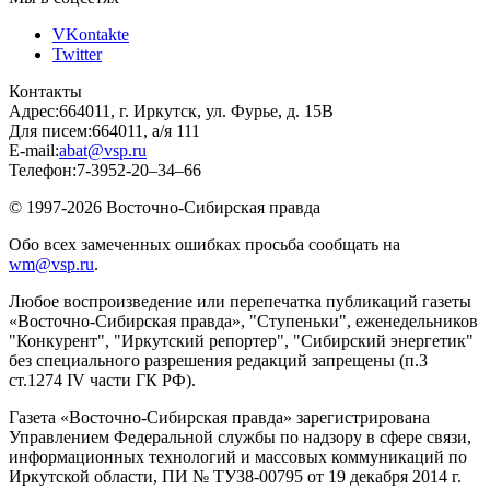
VKontakte
Twitter
Контакты
Адрес:
664011, г. Иркутск, ул. Фурье, д. 15В
Для писем:
664011, а/я 111
E-mail:
abat@vsp.ru
Телефон:
7-3952-20–34–66
© 1997-2026 Восточно-Сибирская правда
Обо всех замеченных ошибках просьба сообщать на
wm@vsp.ru
.
Любое воспроизведение или перепечатка публикаций газеты
«Восточно-Сибирская правда», "Ступеньки", еженедельников
"Конкурент", "Иркутский репортер", "Сибирский энергетик"
без специального разрешения редакций запрещены (п.3
ст.1274 IV части ГК РФ).
Газета «Восточно-Сибирская правда» зарегистрирована
Управлением Федеральной службы по надзору в сфере связи,
информационных технологий и массовых коммуникаций по
Иркутской области, ПИ № ТУ38-00795 от 19 декабря 2014 г.