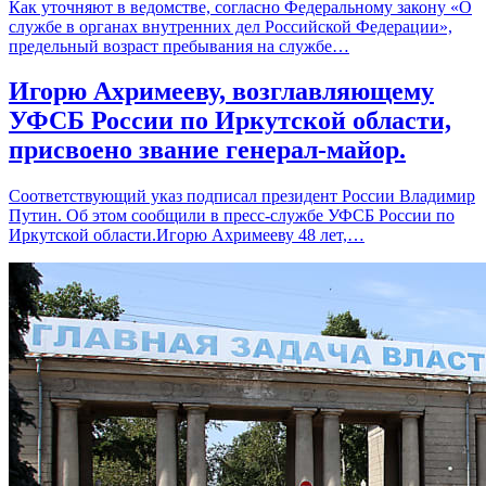
Как уточняют в ведомстве, согласно Федеральному закону «О
службе в органах внутренних дел Российской Федерации»,
предельный возраст пребывания на службе…
Игорю Ахримееву, возглавляющему
УФСБ России по Иркутской области,
присвоено звание генерал-майор.
Соответствующий указ подписал президент России Владимир
Путин. Об этом сообщили в пресс-службе УФСБ России по
Иркутской области.Игорю Ахримееву 48 лет,…