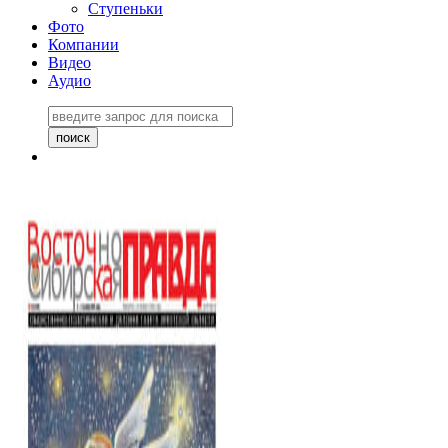
Ступеньки
Фото
Компании
Видео
Аудио
Восточно-Сибирская
правда №27243
06 ноября