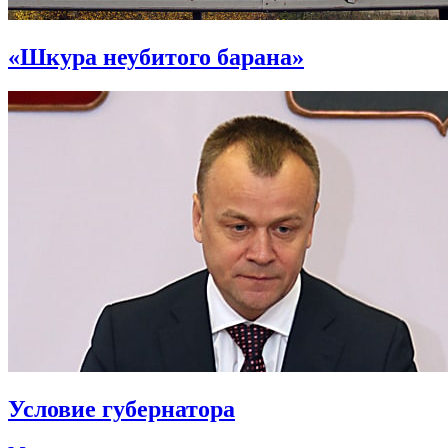
«Шкура неубитого барана»
Условие губернатора