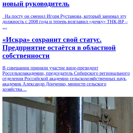
новый руководитель
На посту он сменил Игоря Рустамова, который занимал эту
должность с 2008 года и теперь возглавил «дочку» ТНК-ВР –
…
«Искра» сохранит свой статус.
Предприятие остаётся в областной
собственности
В совещании приняли участие вице-президент
Россельхозакадемии, председатель Сибирского регионального
отделения Российской академии сельскохозяйственных наук,
академик Александр Донченко, министр сельского
хозяйства…