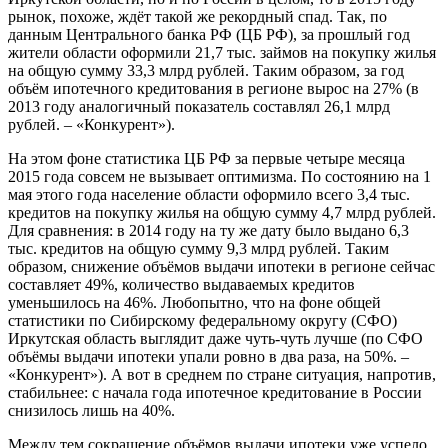
рынок, похоже, ждёт такой же рекордный спад. Так, по
данным Центрального банка РФ (ЦБ РФ), за прошлый год
жители области оформили 21,7 тыс. займов на покупку жилья
на общую сумму 33,3 млрд рублей. Таким образом, за год
объём ипотечного кредитования в регионе вырос на 27% (в
2013 году аналогичный показатель составлял 26,1 млрд
рублей. – «Конкурент»).
На этом фоне статистика ЦБ РФ за первые четыре месяца
2015 года совсем не вызывает оптимизма. По состоянию на 1
мая этого года население области оформило всего 3,4 тыс.
кредитов на покупку жилья на общую сумму 4,7 млрд рублей.
Для сравнения: в 2014 году на ту же дату было выдано 6,3
тыс. кредитов на общую сумму 9,3 млрд рублей. Таким
образом, снижение объёмов выдачи ипотеки в регионе сейчас
составляет 49%, количество выдаваемых кредитов
уменьшилось на 46%. Любопытно, что на фоне общей
статистики по Сибирскому федеральному округу (СФО)
Иркутская область выглядит даже чуть-чуть лучше (по СФО
объёмы выдачи ипотеки упали ровно в два раза, на 50%. –
«Конкурент»). А вот в среднем по стране ситуация, напротив,
стабильнее: с начала года ипотечное кредитование в России
снизилось лишь на 40%.
Между тем сокращение объёмов выдачи ипотеки уже успело