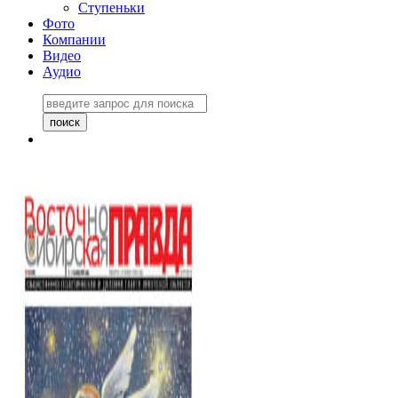
Ступеньки
Фото
Компании
Видео
Аудио
Восточно-Сибирская
правда №27243
06 ноября