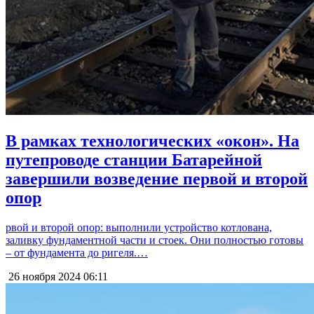
В рамках технологических «окон». На
путепроводе станции Батарейной
завершили возведение первой и второй
опор
рвой и второй опор: выполнили устройство котлована,
заливку фундаментной части и стоек. Они полностью готовы
– от фундамента до ригеля.…
26 ноября 2024
06:11