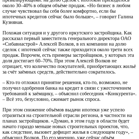
около 30–40% в общем объёме продаж. «Но бизнес в любом
случае чувствовал бы себя более комфортно, если бы
ипотечных кредитов сейчас было больше», – говорит Галина
Кузняная.
Похожая ситуация и у другого иркутского застройщика. Как
рассказал первый заместитель генерального директора ОАО
«Сибавиастрой» Алексей Волков, в их компании на долю
сделок с ипотекой сейчас также приходится около трети всех
продаж. Впрочем, есть примеры застройщиков, у которых эта
доля достигает 60–70%. При этом Алексей Волков не
отрицает, что количество покупателей, приобретающих жильё
за счёт заёмных средств, действительно сократилось.
– Кто-то отложил принятие решения, кто-то, возможно, не
получил одобрения банка на кредит в связи с ужесточением
требований к заёмщику, – объяснил собеседник «Конкурента».
– Всё это, безусловно, сжимает рынок спроса.
При этом снижение объёмов выдачи ипотеки уже успело
отразиться на строительной отрасли региона, в частности на
планах застройщиков. «Думаю, в этом году в области будет
начато гораздо меньше новых строительных проектов, что,
как следствие, вызовет дефицит жилья в следующем году», –
объяснил Волков. По его мнению, уже сейчас объём