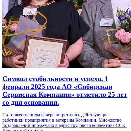
Символ стабильности и успеха. 1
февраля 2025 года АО «Сибирская
Сервисная Компания» отметило 25 лет
со дня основания.
На торжественном вечере встретились действующие
работники предприятия и ветераны Компании. Множество
поздравлений прозвучало в адрес трудового коллектива ССК.
Лучших работников…