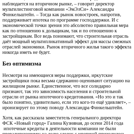
наблюдается на вторичном рынке, – говорит директор
мультилистинговой компании «ЭмЭлСи» Александра
Финкельштейн. – Тогда как рынок новостроек, напротив,
поддерживает ипотека по программе господдержки. И с
экономической точки зрения это абсолютно правильная мера
как по отношению к дольщикам, так и по отношению к
застройщикам. Все ведь понимают, что строительная отрасль
даёт мощный мультипликативный эффект для массы смежных
отраслей экономики. Рынок вторичного жилья такого эффекта
никогда иметь не будет.
Без оптимизма
Несмотря на имеющиеся меры поддержки, иркутские
застройщики пока весьма сдержанно оценивают ситуацию на
жилищном рынке. Единственное, что все солидарно
признают, так это зависимость населения и строительной
отрасли от рынка ипотечного кредитования. «Но это и так
было понятно, удивительно, если это кого-то ещё удивляет», –
иронизирует по этому поводу Александра Финкельштейн.
Хотя, как рассказала заместитель генерального директора
ФСК «Новый город» Галина Кузняная, до осени 2014 года
ипотечные кредиты в деятельности компании не были
превалирующими: на долю сделок с ипотекой приходилось