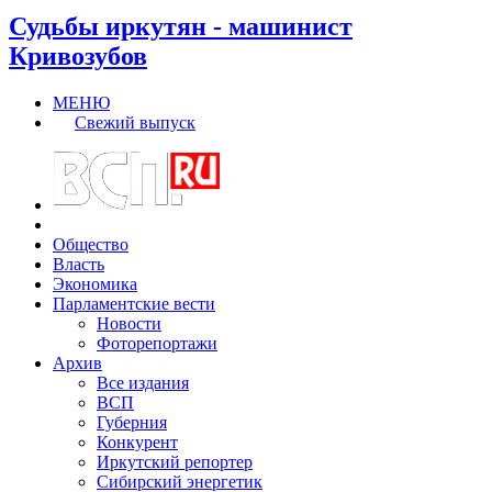
Судьбы иркутян - машинист
Кривозубов
МЕНЮ
Свежий выпуск
Общество
Власть
Экономика
Парламентские вести
Новости
Фоторепортажи
Архив
Все издания
ВСП
Губерния
Конкурент
Иркутский репортер
Сибирский энергетик