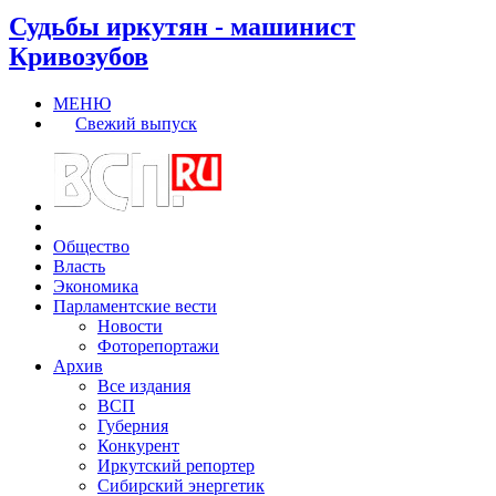
Судьбы иркутян - машинист
Кривозубов
МЕНЮ
Свежий выпуск
Общество
Власть
Экономика
Парламентские вести
Новости
Фоторепортажи
Архив
Все издания
ВСП
Губерния
Конкурент
Иркутский репортер
Сибирский энергетик