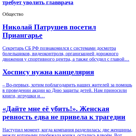
требует уволить главврача
Общество
Николай Патрушев посетил
Приангарье
Секретарь СБ РФ познакомился с системами досмотра
болельщиков, видеоконтроля, организацией дорожного
движения у спортивного центра, а также обсудил с главой…
Хоспису нужна канцелярия
– Во-первых, хотим поблагодарить наших жителей за помощь
в проведении акции ко Дню защиты детей. Нам приносили
книги, игрушки и…
«Дайте мне её убить!». Женская
ревность едва не привела к трагедии
Наступил момент, когда компания разделилась: две женщины,
между которыми пробежала кошка, остались вдвоём. Вот