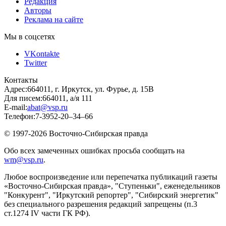
Редакция
Авторы
Реклама на сайте
Мы в соцсетях
VKontakte
Twitter
Контакты
Адрес:
664011, г. Иркутск, ул. Фурье, д. 15В
Для писем:
664011, а/я 111
E-mail:
abat@vsp.ru
Телефон:
7-3952-20–34–66
© 1997-2026 Восточно-Сибирская правда
Обо всех замеченных ошибках просьба сообщать на
wm@vsp.ru
.
Любое воспроизведение или перепечатка публикаций газеты
«Восточно-Сибирская правда», "Ступеньки", еженедельников
"Конкурент", "Иркутский репортер", "Сибирский энергетик"
без специального разрешения редакций запрещены (п.3
ст.1274 IV части ГК РФ).