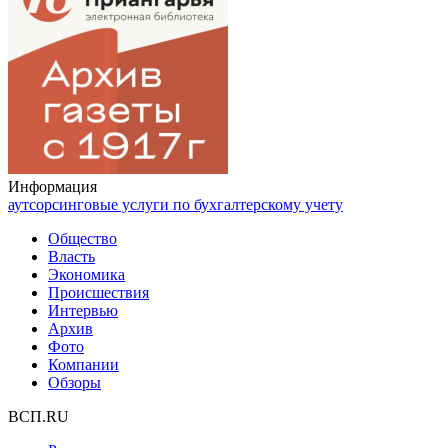
Информация
аутсорсинговые услуги по бухгалтерскому учету
Общество
Власть
Экономика
Происшествия
Интервью
Архив
Фото
Компании
Обзоры
ВСП.RU