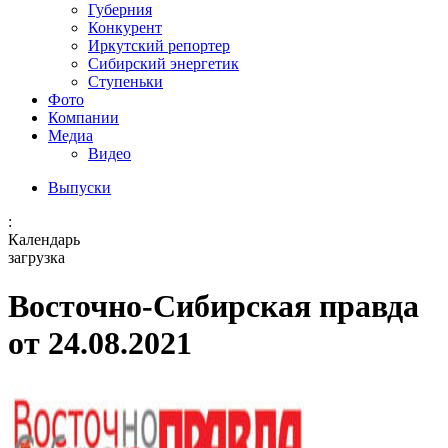
Губерния
Конкурент
Иркутский репортер
Сибирский энергетик
Ступеньки
Фото
Компании
Медиа
Видео
Выпуски
:
Календарь
загрузка
Восточно-Сибирская правда
от 24.08.2021