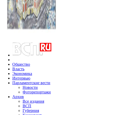
Общество
Власть
Экономика
Интервью
Парламентские вести
Новости
Фоторепортажи
Архив
Все издания
ВСП
Губерния