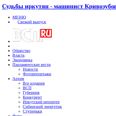
Судьбы иркутян - машинист Кривозубо
МЕНЮ
Свежий выпуск
Общество
Власть
Экономика
Парламентские вести
Новости
Фоторепортажи
Архив
Все издания
ВСП
Губерния
Конкурент
Иркутский репортер
Сибирский энергетик
Ступеньки
Фото