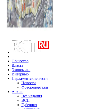
Общество
Власть
Экономика
Интервью
Парламентские вести
Новости
Фоторепортажи
Архив
Все издания
ВСП
Губерния