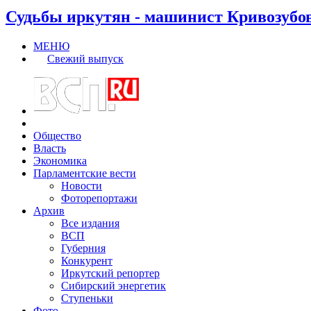
Судьбы иркутян - машинист Кривозубо
МЕНЮ
Свежий выпуск
Общество
Власть
Экономика
Парламентские вести
Новости
Фоторепортажи
Архив
Все издания
ВСП
Губерния
Конкурент
Иркутский репортер
Сибирский энергетик
Ступеньки
Фото