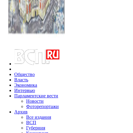
Общество
Власть
Экономика
Интервью
Парламентские вести
Новости
Фоторепортажи
Архив
Все издания
ВСП
Губерния