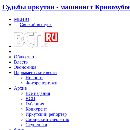
Судьбы иркутян - машинист Кривозубо
МЕНЮ
Свежий выпуск
Общество
Власть
Экономика
Парламентские вести
Новости
Фоторепортажи
Архив
Все издания
ВСП
Губерния
Конкурент
Иркутский репортер
Сибирский энергетик
Ступеньки
Фото