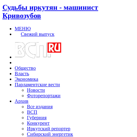
Судьбы иркутян - машинист
Кривозубов
МЕНЮ
Свежий выпуск
Общество
Власть
Экономика
Парламентские вести
Новости
Фоторепортажи
Архив
Все издания
ВСП
Губерния
Конкурент
Иркутский репортер
Сибирский энергетик