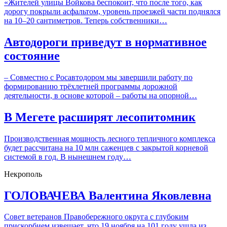
«Жителей улицы Войкова беспокоит, что после того, как
дорогу покрыли асфальтом, уровень проезжей части поднялся
на 10–20 сантиметров. Теперь собственники…
Автодороги приведут в нормативное
состояние
– Совместно с Росавтодором мы завершили работу по
формированию трёхлетней программы дорожной
деятельности, в основе которой – работы на опорной…
В Мегете расширят лесопитомник
Производственная мощность лесного тепличного комплекса
будет рассчитана на 10 млн саженцев с закрытой корневой
системой в год. В нынешнем году…
Некрополь
ГОЛОВАЧЕВА Валентина Яковлевна
Совет ветеранов Правобережного округа с глубоким
прискорбием извещает, что 19 ноября на 101 году ушла из