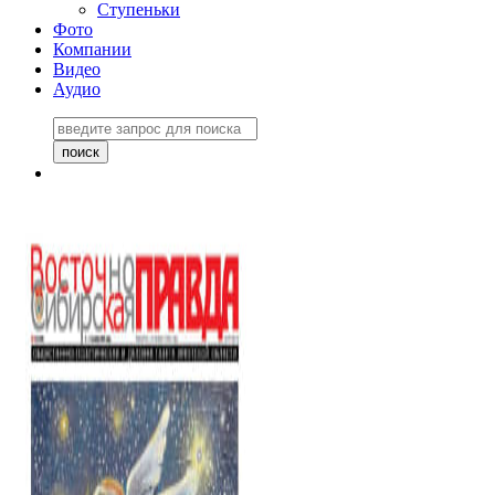
Ступеньки
Фото
Компании
Видео
Аудио
Восточно-Сибирская
правда №27243
06 ноября